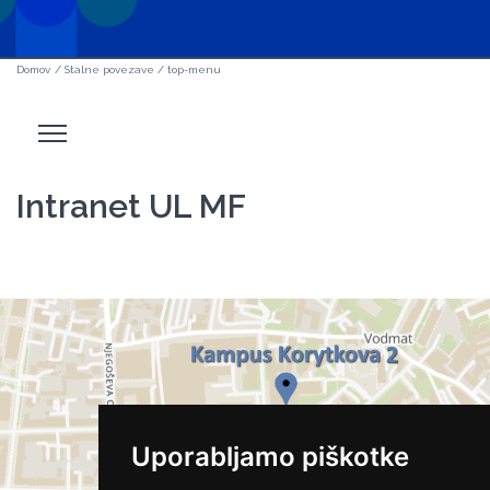
Domov
/
Stalne povezave
/
top-menu
Odpri
stranski
meni
Intranet UL MF
Uporabljamo piškotke