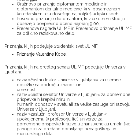
Oražnovo priznanje diplomantom medicine in
diplomantom dentalne medicine, ki v posameznem
koledarskem letu dosežejo najboljši študijski uspeh,
Posebno priznanje diplomantom, ki v celotnem študiju
dosežejo povprečno oceno najmanj 9,00,
Prešernova nagrada UL MF in Prešernovo priznanje UL MF
za odlično raziskovalno delo.
Priznanja, ki jih podeljuje Študentski svet UL MF:
Priznanje Valentine Kobe
.
Priznanja, ki jih na predlog senata UL MF podeljuje Univerza v
Ljubljani:
naziv »častni doktor Univerze v Ljubljani« za izjemne
dosežke na področju znanosti in
umetnosti,
naziv »častni senator Univerze v Ljubljani« za pomembne
prispevke h krepitvi miru in
humanih odnosov v svetu ali za velike zasluge pri razvoju
Univerze v Ljubljani,
naziv »zaslužni profesor Univerze v Ljubljani«
upokojenemu (i) profesorju (ici) univerze za
pomembne prispevke k razvoju znanstvene ali umetniške
panoge in za predano opravljanje pedagoškega in
mentorskega dela,