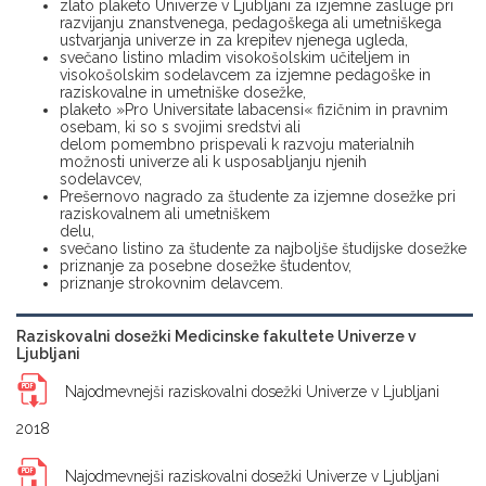
zlato plaketo Univerze v Ljubljani za izjemne zasluge pri
razvijanju znanstvenega, pedagoškega ali umetniškega
ustvarjanja univerze in za krepitev njenega ugleda,
svečano listino mladim visokošolskim učiteljem in
visokošolskim sodelavcem za izjemne pedagoške in
raziskovalne in umetniške dosežke,
plaketo »Pro Universitate labacensi« fizičnim in pravnim
osebam, ki so s svojimi sredstvi ali
delom pomembno prispevali k razvoju materialnih
možnosti univerze ali k usposabljanju njenih
sodelavcev,
Prešernovo nagrado za študente za izjemne dosežke pri
raziskovalnem ali umetniškem
delu,
svečano listino za študente za najboljše študijske dosežke
priznanje za posebne dosežke študentov,
priznanje strokovnim delavcem.
Raziskovalni dosežki Medicinske fakultete Univerze v
Ljubljani
Najodmevnejši raziskovalni dosežki Univerze v Ljubljani
2018
Najodmevnejši raziskovalni dosežki Univerze v Ljubljani