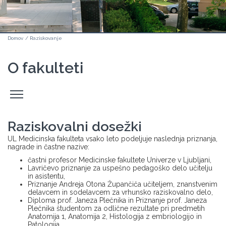
Domov
/
Raziskovanje
O fakulteti
Odpri
stranski
meni
Raziskovalni dosežki
UL Medicinska fakulteta vsako leto podeljuje naslednja priznanja,
nagrade in častne nazive:
častni profesor Medicinske fakultete Univerze v Ljubljani,
Lavričevo priznanje za uspešno pedagoško delo učitelju
in asistentu,
Priznanje Andreja Otona Župančiča učiteljem, znanstvenim
delavcem in sodelavcem za vrhunsko raziskovalno delo,
Diploma prof. Janeza Plečnika in Priznanje prof. Janeza
Plečnika študentom za odlične rezultate pri predmetih
Anatomija 1, Anatomija 2, Histologija z embriologijo in
Patologija,