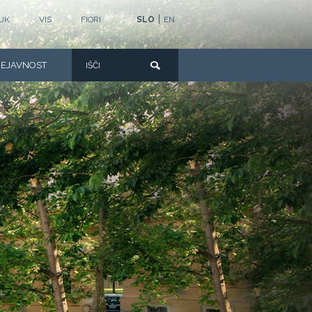
|
UK
VIS
FIORI
SLO
EN
DEJAVNOST