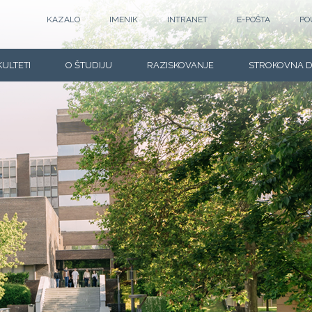
KAZALO
IMENIK
INTRANET
E-POŠTA
PO
KULTETI
O ŠTUDIJU
RAZISKOVANJE
STROKOVNA 