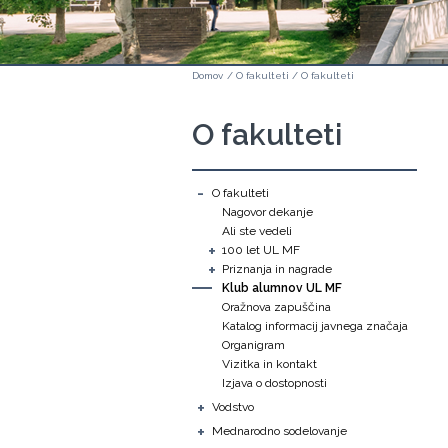
Domov
/
O fakulteti
/
O fakulteti
O fakulteti
-
O fakulteti
Nagovor dekanje
Ali ste vedeli
+
100 let UL MF
+
Priznanja in nagrade
Klub alumnov UL MF
Oražnova zapuščina
Katalog informacij javnega značaja
Organigram
Vizitka in kontakt
Izjava o dostopnosti
+
Vodstvo
+
Mednarodno sodelovanje