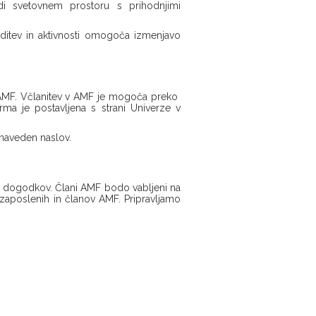
i svetovnem prostoru s prihodnjimi
editev in aktivnosti omogoča izmenjavo
 v AMF. Včlanitev v AMF je mogoča preko
orma je postavljena s strani Univerze v
j naveden naslov.
ih dogodkov. Člani AMF bodo vabljeni na
 zaposlenih in članov AMF. Pripravljamo