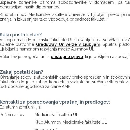
uspešne zdravnike oziroma zobozdravnike v domačem, pa tud
generacijami naših diplomantov.
Klub alumnov Medicinske fakultete Univerze v Ljubljani preko prir
znanja in izkušenj ter tako vzpodbuja pripadnost fakulteti.
Kako postati član?
Vsi diplomanti Medicinske fakultete UL so vabljeni, da se včlanijo
spletne platforme
Graduway Univerze v Ljubljani
. Spletna platf
Ljubljani z namenom razvijanja mreže Alumnov UL.
Včlanitev je mogoča tudi s
pristopno izjavo
, ki jo pošljete na spoda
Zakaj postati član?
Ohranjanje stikov iz študentskih časov preko sproščenih in strokovn
fakultetne dogoke kot so koncerti in vsakoletno srečanje študentov,
tudi dodatne ugodnosti za člane AMF.
Kontakti za posredovanja vprašanj in predlogov:
E.:
alumni@mf.uni-lj.si
Poštni naslov: Medicinska fakulteta UL
Klub Alumnov Medicinske fakultete UL
Vrazov trg 2