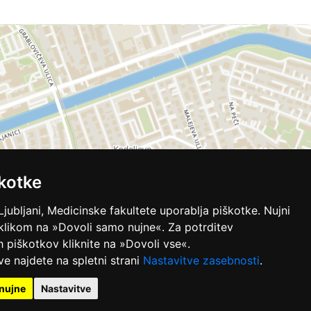
kotke
Ljubljani, Medicinske fakultete uporablja piškotke. Nujni
 klikom na »Dovoli samo nujne«. Za potrditev
ih piškotkov kliknite na »Dovoli vse«.
ve najdete na spletni strani
Nastavitve zasebnosti
.
nujne
Nastavitve