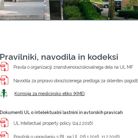
Pravilniki, navodila in kodeksi
Pravila o organizaciji znanstvenoraziskovalnega dela na UL MF
Navodila za pripravo obrazloženega predloga za sklenitev pogod
Komisija za medicinsko etiko (KME)
Dokumenti UL o intelektualni lastnini in avtorskih pravicah
UL Intellectual property policy (24.2.2016)
Pravilnik o upravljanju s PIL na UL (26.1.2016, 11.2.2016)