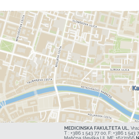
MEDICINSKA FAKULTETA UL,
Vra
T :
+386 1 543 77 00
, F: +386 1 543 
Matična številka UL MF: 1627066
N