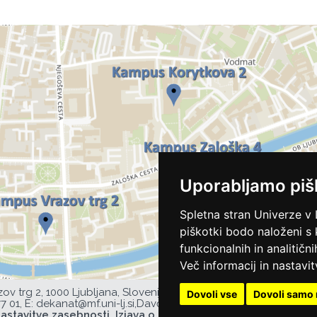
Uporabljamo piš
Spletna stran Univerze v 
piškotki bodo naloženi s
funkcionalnih in analitičn
Več informacij in nastavit
zov trg 2, 1000 Ljubljana, Slovenija,
Dovoli vse
Dovoli samo 
77 01,
E:
dekanat@mf.uni-lj.si
,
Davčna številka UL MF: 44752385,
astavitve zasebnosti
Izjava o dostopnosti