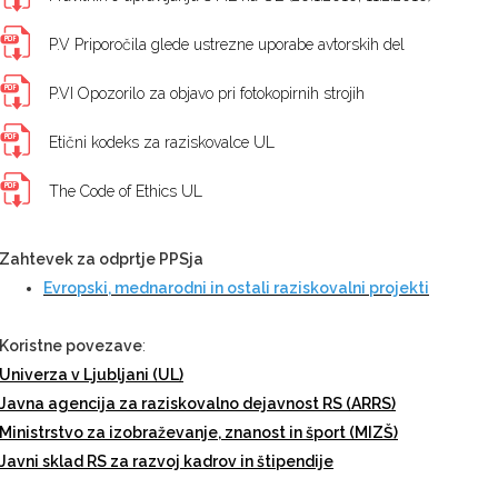
P.V Priporočila glede ustrezne uporabe avtorskih del
P.VI Opozorilo za objavo pri fotokopirnih strojih
Etični kodeks za raziskovalce UL
The Code of Ethics UL
Zahtevek za odprtje PPSja
E
vropski, mednarodni in ostali raziskovalni projekti
Koristne povezave
:
Univerza v Ljubljani (UL)
Javna agencija za raziskovalno dejavnost RS (ARRS)
Ministrstvo za izobraževanje, znanost in šport (MIZŠ)
Javni sklad RS za razvoj kadrov in štipendije