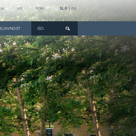
|
UK
VIS
FIORI
SLO
EN
DEJAVNOST