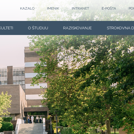
KAZALO
IMENIK
INTRANET
E-POŠTA
PO
KULTETI
O ŠTUDIJU
RAZISKOVANJE
STROKOVNA 