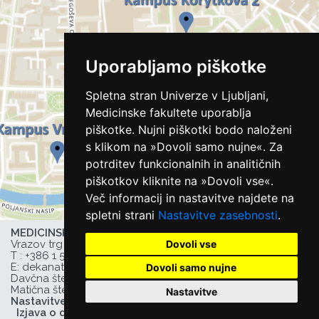
Uporabljamo piškotke
Spletna stran Univerze v Ljubljani,
Medicinske fakultete uporablja
piškotke. Nujni piškotki bodo naloženi
s klikom na »Dovoli samo nujne«. Za
potrditev funkcionalnih in analitičnih
piškotkov kliknite na »Dovoli vse«.
Več informacij in nastavitve najdete na
spletni strani
Nastavitve zasebnosti
.
MEDICINSKA FAKULTETA UL,
Dovoli vse
Vrazov trg 2, 1000 Ljubljana, Slovenija,
T :
+386 1 543 77 00
, F: +386 1 543 77 01,
E:
dekanat@mf.uni-lj.si
,
Dovoli samo nujne
Davčna številka UL MF: 44752385,
Matična številka UL MF: 1627066
Nastavitve
Nastavitve zasebnosti
Izjava o dostopnosti