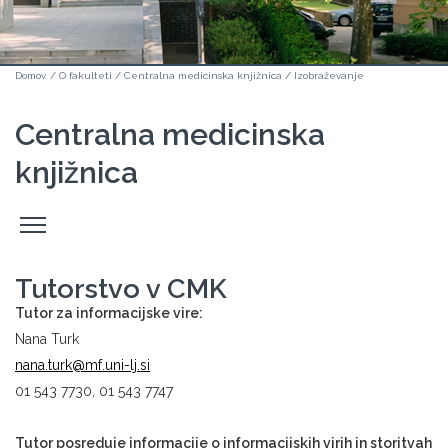
Domov
/
O fakulteti
/
Centralna medicinska knjižnica
/
Izobraževanje
Centralna medicinska
knjižnica
Odpri
stranski
meni
Tutorstvo v CMK
Tutor za informacijske vire:
Nana Turk
nana.turk​​​​​​​@mf.uni-lj.si
01 543 7730, 01 543 7747
Tutor posreduje informacije o informacijskih virih in storitvah