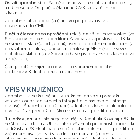
Ostali uporabniki
plačajo članarino za 1 leto ali za obdobje 1, 3
ali 6 mesecev. Ob plačilu članarine CMK izdela člansko
izkaznico.
Uporabnik lahko podaljša članstvo po poravnavi vseh
obveznosti do CMK.
Plačila članarine so oproščeni
: mlajši od 18 let, nezaposleni (za
6 mesecev, in sicer s potrdilom Zavoda za zaposlovanje RS, ki
ne sme biti starejše od 30 dni), osebe s posebnimi potrebami (z
dokazilom o statusu), upokojeni profesorji MF in člani Zveze
bibliotekarskih društev Slovenije (z veljavno člansko izkaznico za
tekoče leto).
Član je dolžan knjižnico obvestiti o spremembi osebnih
podatkov v 8 dneh po nastali spremembi.
VPIS V KNJIŽNICO
Uporabnik, ki se želi včlaniti v knjižnico, pri vpisu predloži
veljaven osebni dokument s fotografijo in naslovom stalnega
bivališča. Študent predloži tudi študentsko izkaznico ali potrdilo
o vpisu. Dijak predloži dijaško izkaznico ali potrdilo o vpisu.
Tuj državljan
brez stalnega bivališča v Republiki Sloveniji (RS), ki
ne študira ali dela na UL, se lahko včlani ob prisotnosti poroka, ki
je državljan RS, hkrati pa predloži osebni dokument in potrdilo o
začasnem bivališču v RS. Redni ali izmenjalni študent UL se
lahko včlani z osebnim dokumentom in študentsko izkaznico.