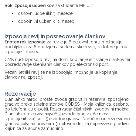
Rok izposoje učbenikov
za študente MF UL:
osnovni učbeniki: 3 mesece
dopolnilni učbeniki: 1 mesec
Izposoja revij in posredovanje člankov
Enoten rok izposoje
za revije je 6 delovnih dni z možnostjo
podaljšanja za 6 dni. Izjema so tematske revije, za katere je rok
izposoje 1 mesec.
CMK nudi izposojo revij na dom, kopiranje in tiskanje člankov ter
posredovanje skeniranih člankov po elektronski pošti.
Vezani letniki revij se ne izposojajo, možno je le kopiranje
člankov na izposoji.
Rezervacije
Član lahko naroči proste izvode gradiva in rezervira izposojeno
gradivo preko spletne storitve COBISS - Moja knjižnica, osebno,
po telefonu ali e-pošti. Rezervacija čitalniških izvodov ni možna.
Član lahko rezervira največ 3 izvode gradiva, če nima
izposojenih več kot 15 izvodov gradiva. Naročeno in rezervirano
gradivo čaka na prevzem 3 delovne dni, za neprevzeto gradivo
knjižnica zaračuna zamudnino.