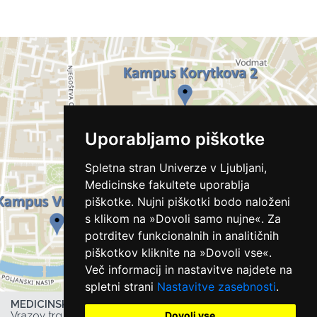
Uporabljamo piškotke
Spletna stran Univerze v Ljubljani,
Medicinske fakultete uporablja
piškotke. Nujni piškotki bodo naloženi
s klikom na »Dovoli samo nujne«. Za
potrditev funkcionalnih in analitičnih
piškotkov kliknite na »Dovoli vse«.
Več informacij in nastavitve najdete na
spletni strani
Nastavitve zasebnosti
.
MEDICINSKA FAKULTETA UL,
Dovoli vse
Vrazov trg 2, 1000 Ljubljana, Slovenija,