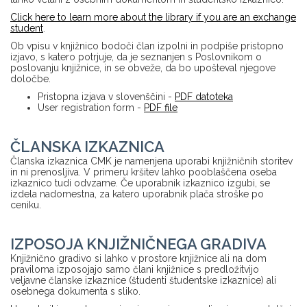
Click here to learn more about the library if you are an exchange
student
.
Ob vpisu v knjižnico bodoči član izpolni in podpiše pristopno
izjavo, s katero potrjuje, da je seznanjen s Poslovnikom o
poslovanju knjižnice, in se obveže, da bo upošteval njegove
določbe.
Pristopna izjava v slovenščini -
PDF datoteka
User registration form -
PDF file
ČLANSKA IZKAZNICA
Članska izkaznica CMK je namenjena uporabi knjižničnih storitev
in ni prenosljiva. V primeru kršitev lahko pooblaščena oseba
izkaznico tudi odvzame. Če uporabnik izkaznico izgubi, se
izdela nadomestna, za katero uporabnik plača stroške po
ceniku.
IZPOSOJA KNJIŽNIČNEGA GRADIVA
Knjižnično gradivo si lahko v prostore knjižnice ali na dom
praviloma izposojajo samo člani knjižnice s predložitvijo
veljavne članske izkaznice (študenti študentske izkaznice) ali
osebnega dokumenta s sliko.