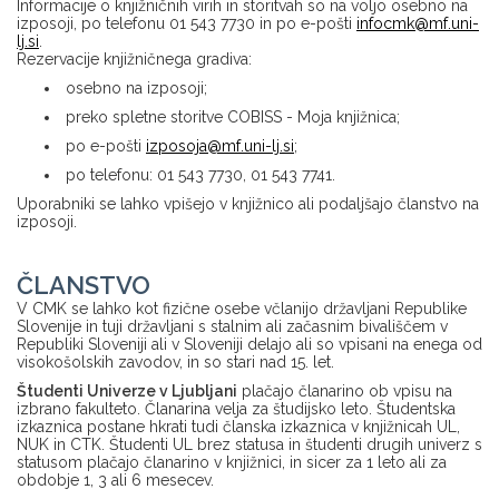
Informacije o knjižničnih virih in storitvah so na voljo osebno na
izposoji, po telefonu 01 543 7730 in po e-pošti
infocmk@mf.uni-
lj.si
.
Rezervacije knjižničnega gradiva:
osebno na izposoji;
preko spletne storitve COBISS - Moja knjižnica;
po e-pošti
izposoja@mf.uni-lj.si
;
po telefonu: 01 543 7730, 01 543 7741.
Uporabniki se lahko vpišejo v knjižnico ali podaljšajo članstvo na
izposoji.
ČLANSTVO
V CMK se lahko kot fizične osebe včlanijo državljani Republike
Slovenije in tuji državljani s stalnim ali začasnim bivališčem v
Republiki Sloveniji ali v Sloveniji delajo ali so vpisani na enega od
visokošolskih zavodov, in so stari nad 15. let.
Študenti Univerze v Ljubljani
plačajo članarino ob vpisu na
izbrano fakulteto. Članarina velja za študijsko leto. Študentska
izkaznica postane hkrati tudi članska izkaznica v knjižnicah UL,
NUK in CTK. Študenti UL brez statusa in študenti drugih univerz s
statusom plačajo članarino v knjižnici, in sicer za 1 leto ali za
obdobje 1, 3 ali 6 mesecev.