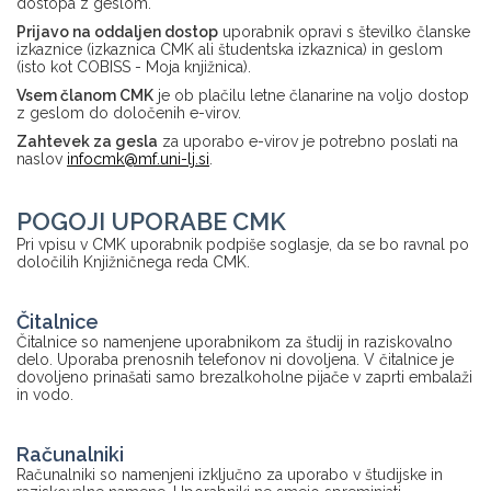
dostopa z geslom.
Prijavo na oddaljen dostop
uporabnik opravi s številko članske
izkaznice (izkaznica CMK ali študentska izkaznica) in geslom
(isto kot COBISS - Moja knjižnica).
Vsem članom CMK
je ob plačilu letne članarine na voljo dostop
z geslom do določenih e-virov.
Zahtevek za gesla
za uporabo e-virov je potrebno poslati na
naslov
infocmk@mf.uni-lj.si
.
POGOJI UPORABE CMK
Pri vpisu v CMK uporabnik podpiše soglasje, da se bo ravnal po
določilih Knjižničnega reda CMK.
Čitalnice
Čitalnice so namenjene uporabnikom za študij in raziskovalno
delo. Uporaba prenosnih telefonov ni dovoljena. V čitalnice je
dovoljeno prinašati samo brezalkoholne pijače v zaprti embalaži
in vodo.
Računalniki
Računalniki so namenjeni izključno za uporabo v študijske in