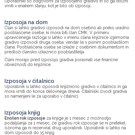
Uporabniki so odgovorni za izposojeno gradivo in so ga dolžni
vrniti v enakem stanju, kot je bilo ob izposoji.
Izposoja na dom
Član si lahko gradivo izposodi na dom osebno ali preko uradno
pooblaščene osebe, ki mora biti član CMK. V primeru
upravičenega razloga si lahko v imenu člana knjižnice izjemoma
gradivo izposodi druga oseba, vendar le s pisnim pooblastilom
člana. Pooblaščena oseba se izkaže z osebnim dokumentom in
predloži člansko izkaznico pooblastitelja.
Člani morajo pred izposojo gradiva poravnati vse finančne
obveznosti do knjižnice.
Izposoja v čitalnico
Uporabnik si lahko izposodi knjižnično gradivo v čitalnico in ga
mora vrniti do konca delovnega dneva. Čitalniški izvodi gradiva
so namenjeni le za uporabo v čitalnici.
Izposoja knjig
Enoten rok izposoje
za knjige je 1 mesec z možnostjo
podaljšanja za 1 mesec, če gradivu rok izposoje še ni pretekel,
oziroma ga ni rezerviral drug uporabnik. Uporabnik si lahko na
dom izposodi do 15 knjig.