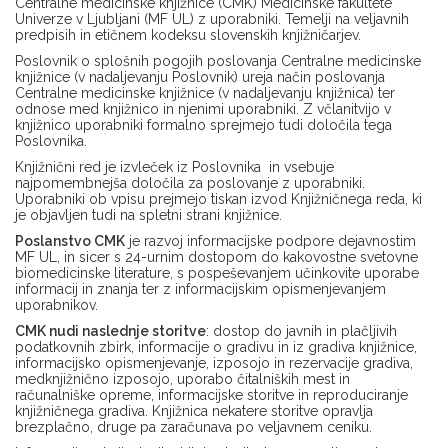
Centralne medicinske knjižnice (CMK) Medicinske fakultete
Univerze v Ljubljani (MF UL) z uporabniki. Temelji na veljavnih
predpisih in etičnem kodeksu slovenskih knjižničarjev.
Poslovnik o splošnih pogojih poslovanja Centralne medicinske
knjižnice (v nadaljevanju Poslovnik) ureja način poslovanja
Centralne medicinske knjižnice (v nadaljevanju knjižnica) ter
odnose med knjižnico in njenimi uporabniki. Z včlanitvijo v
knjižnico uporabniki formalno sprejmejo tudi določila tega
Poslovnika.
Knjižnični red je izvleček iz Poslovnika in vsebuje
najpomembnejša določila za poslovanje z uporabniki.
Uporabniki ob vpisu prejmejo tiskan izvod Knjižničnega reda, ki
je objavljen tudi na spletni strani knjižnice.
Poslanstvo CMK
je razvoj informacijske podpore dejavnostim
MF UL, in sicer s 24-urnim dostopom do kakovostne svetovne
biomedicinske literature, s pospeševanjem učinkovite uporabe
informacij in znanja ter z informacijskim opismenjevanjem
uporabnikov.
CMK nudi naslednje storitve
: dostop do javnih in plačljivih
podatkovnih zbirk, informacije o gradivu in iz gradiva knjižnice,
informacijsko opismenjevanje, izposojo in rezervacije gradiva,
medknjižnično izposojo, uporabo čitalniških mest in
računalniške opreme, informacijske storitve in reproduciranje
knjižničnega gradiva. Knjižnica nekatere storitve opravlja
brezplačno, druge pa zaračunava po veljavnem ceniku.