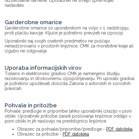
raziskovalne namene. Uporabniki ne smejo spreminjati
nastavitev.
Garderobne omarice
Garderobne omarice so uporabnikom na voljo v 1. nadstropju,
proti plačilu kavcije. Ključe je potrebno prevzeti na izposoji.
Uporabniki naj svojih osebnih predmetov ne puščajo
nenadzorovano v prostorih knjižnice. CMK za morebitne kraje ali
izgubo ne odgovarja.
Uporaba informacijskih virov
Tiskano in elektronsko gradivo CMK je namenjeno študiju,
raziskovanju in strokovnemu izpopolnjevanju. Pri uporabi gradiva
je potrebno upoštevati določila Zakona o avtorskih in sorodnih
pravicah.
Pohvale in pritožbe
Pohvale, predloge in pripombe lahko uporabniki izrazijo v pisni
obliki. Uporabniki pritožbe zaradi poslovanja knjižnice oddajo v
pisni obliki in jih naslovijo na predstojnico knjižnice.
Obrazec za pohvale/pripombe/predloge -
PDF datoteka
Obrazec za pritožbe -
PDF datoteka