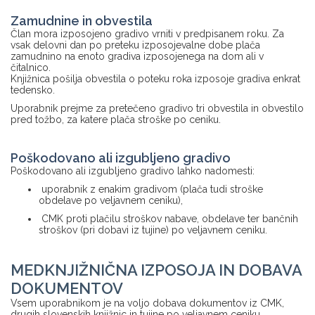
Zamudnine in obvestila
Član mora izposojeno gradivo vrniti v predpisanem roku. Za
vsak delovni dan po preteku izposojevalne dobe plača
zamudnino na enoto gradiva izposojenega na dom ali v
čitalnico.
Knjižnica pošilja obvestila o poteku roka izposoje gradiva enkrat
tedensko.
Uporabnik prejme za pretečeno gradivo tri obvestila in obvestilo
pred tožbo, za katere plača stroške po ceniku.
Poškodovano ali izgubljeno gradivo
Poškodovano ali izgubljeno gradivo lahko nadomesti:
uporabnik z enakim gradivom (plača tudi stroške
obdelave po veljavnem ceniku),
CMK proti plačilu stroškov nabave, obdelave ter bančnih
stroškov (pri dobavi iz tujine) po veljavnem ceniku.
MEDKNJIŽNIČNA IZPOSOJA IN DOBAVA
DOKUMENTOV
Vsem uporabnikom je na voljo dobava dokumentov iz CMK,
drugih slovenskih knjižnic in tujine po veljavnem ceniku.