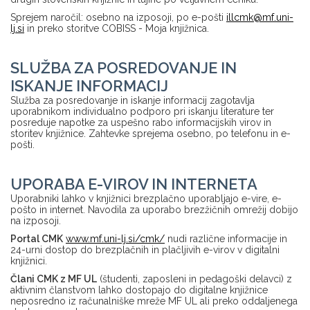
Sprejem naročil: osebno na izposoji, po e-pošti
illcmk@mf.uni-
lj.si
in preko storitve COBISS - Moja knjižnica.
SLUŽBA ZA POSREDOVANJE IN
ISKANJE INFORMACIJ
Služba za posredovanje in iskanje informacij zagotavlja
uporabnikom individualno podporo pri iskanju literature ter
posreduje napotke za uspešno rabo informacijskih virov in
storitev knjižnice. Zahtevke sprejema osebno, po telefonu in e-
pošti.
UPORABA E-VIROV IN INTERNETA
Uporabniki lahko v knjižnici brezplačno uporabljajo e-vire, e-
pošto in internet. Navodila za uporabo brezžičnih omrežij dobijo
na izposoji.
Portal CMK
www.mf.uni-lj.si/cmk/
nudi različne informacije in
24-urni dostop do brezplačnih in plačljivih e-virov v digitalni
knjižnici.
Člani CMK z MF UL
(študenti, zaposleni in pedagoški delavci) z
aktivnim članstvom lahko dostopajo do digitalne knjižnice
neposredno iz računalniške mreže MF UL ali preko oddaljenega