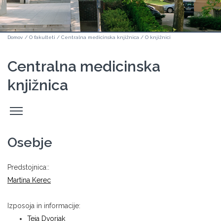
Domov
/
O fakulteti
/
Centralna medicinska knjižnica
/
O knjižnici
Centralna medicinska
knjižnica
Odpri
stranski
meni
Osebje
Predstojnica::
Martina Kerec
Izposoja in informacije:
Teja Dvorjak