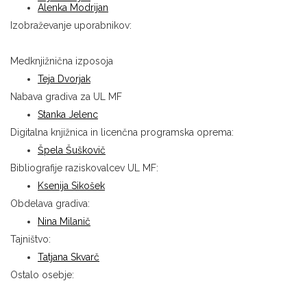
Alenka Modrijan
Izobraževanje uporabnikov:
Medknjižnična izposoja
Teja Dvorjak
Nabava gradiva za UL MF
Stanka Jelenc
Digitalna knjižnica in licenčna programska oprema:
Špela Šuškovič
Bibliografije raziskovalcev UL MF:
Ksenija Sikošek
Obdelava gradiva:
Nina Milanič
Tajništvo:
Tatjana Skvarč
Ostalo osebje: