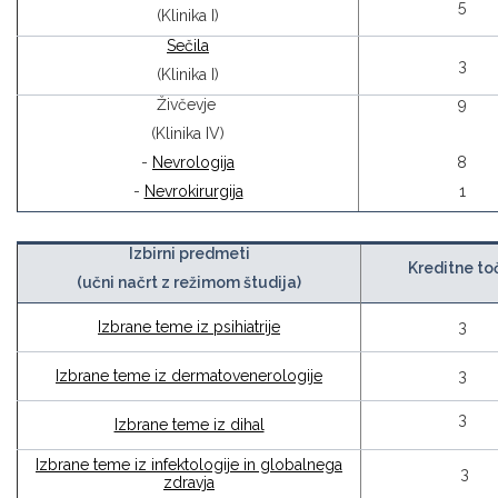
5
(Klinika I)
Sečila
3
(Klinika I)
Živčevje
9
(Klinika IV)
-
Nevrologija
8
-
Nevrokirurgija
1
Izbirni predmeti
Kreditne to
(učni načrt z režimom študija)
Izbrane teme iz psihiatrije
3
Izbrane teme iz dermatovenerologije
3
3
Izbrane teme iz dihal
Izbrane teme iz infektologije in globalnega
3
zdravja