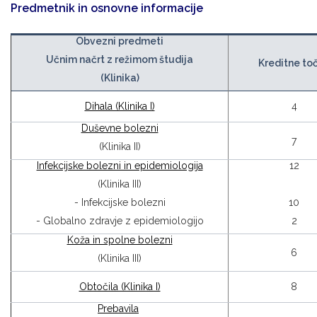
Predmetnik in osnovne informacije
Obvezni predmeti
Učnim načrt z režimom študija
Kreditne to
(Klinika)
Dihala (Klinika I)
4
Duševne bolezni
7
(Klinika II)
Infekcijske bolezni in epidemiologija
12
(Klinika III)
- Infekcijske bolezni
10
- Globalno zdravje z epidemiologijo
2
Koža in spolne bolezni
6
(Klinika III)
Obtočila (Klinika I)
8
Prebavila