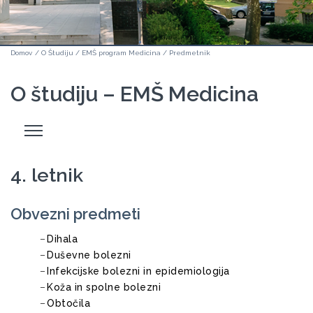
Domov
/
O Študiju
/
EMŠ program Medicina
/
Predmetnik
O študiju – EMŠ Medicina
Odpri
stranski
meni
4. letnik
Obvezni predmeti
Dihala
Duševne bolezni
Infekcijske bolezni in epidemiologija
Koža in spolne bolezni
Obtočila