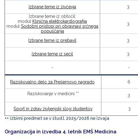
Izbrane teme iz živčevja
3
Izbrane teme iz obtočil:
modul
Klinična elektrokardiografija
3
modul
Sodobni pristopi pri obravnavi srčnega
popuščanja
Izbrane teme iz prebavil
3
Izbrane teme iz sečil
3
-
-
Raziskovalno delo za Prešernovo nagrado
6
Raziskovanje v medicini **
3
Šport in zdrav življenjski slog študentov
3
++ izbirni predmet se v štud.l. 2025/2026 ne izvaja
Organizacija in izvedba 4. letnik EMŠ Medicina