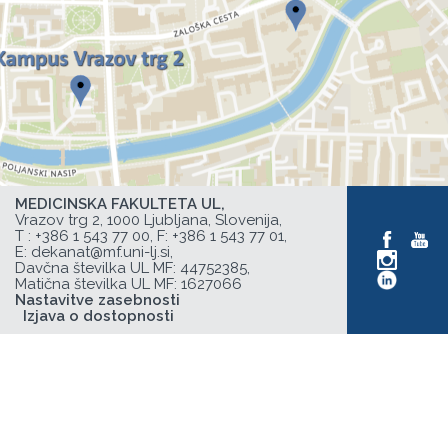
MEDICINSKA FAKULTETA UL,
Vrazov trg 2, 1000 Ljubljana, Slovenija,
T :
+386 1 543 77 00
, F: +386 1 543 77 01,
E:
dekanat@mf.uni-lj.si
,
Davčna številka UL MF: 44752385,
Matična številka UL MF: 1627066
Nastavitve zasebnosti
Izjava o dostopnosti