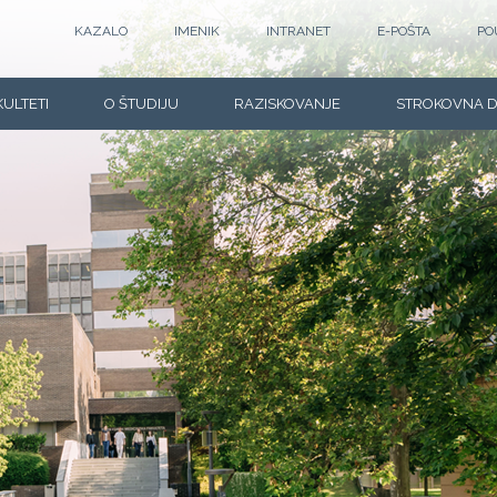
KAZALO
IMENIK
INTRANET
E-POŠTA
PO
KULTETI
O ŠTUDIJU
RAZISKOVANJE
STROKOVNA 