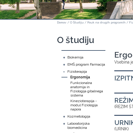
Domov
/
O Študiju
/
Pouk na drugih programih
/
Fi
O študiju
Ergo
+
Biokemija
Vsebina je
+
EMŠ program Farmacija
-
Fizioterapija
IZPIT
Ergonomija
Funkcionalna
anatomija in
Fiziologija gibalnega
sistema
REŽI
Kinezioterapija -
modul Fiziologija
(REŽIM Š
napora
+
Kozmetologija
URNI
+
Laboratorijska
biomedicina
(URNIK)