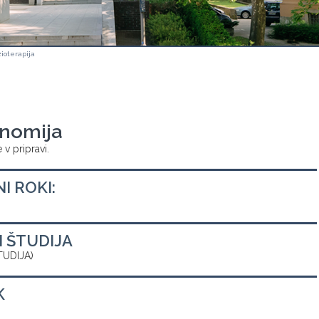
zioterapija
nomija
 v pripravi.
NI ROKI:
M ŠTUDIJA
TUDIJA)
K