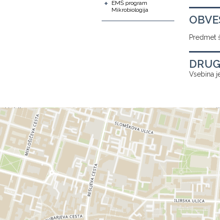
+
EMŠ program
Mikrobiologija
OBVE
Predmet š
DRUG
Vsebina je