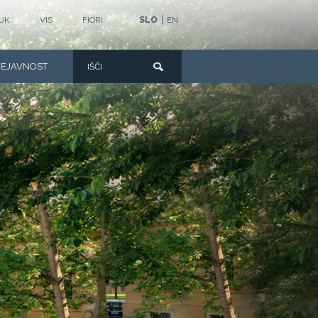
|
UK
VIS
FIORI
SLO
EN
DEJAVNOST