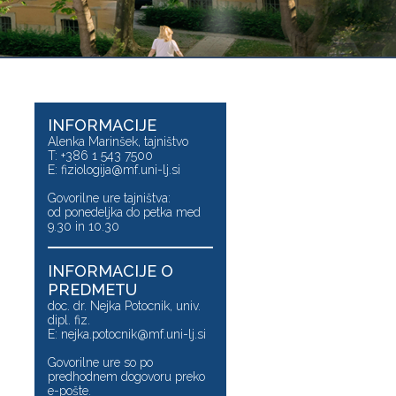
INFORMACIJE
Alenka Marinšek, tajništvo
T: +386 1 543 7500
E:
fiziologija@mf.uni-lj.si
Govorilne ure tajništva:
od ponedeljka do petka med
9.30 in 10.30
INFORMACIJE O
PREDMETU
doc. dr. Nejka Potocnik, univ.
dipl. fiz.
E:
nejka.potocnik@mf.uni-lj.si
Govorilne ure so po
predhodnem dogovoru preko
e-pošte.