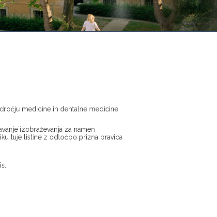
dročju medicine in dentalne medicine
navanje izobraževanja za namen
iku tuje listine z odločbo prizna pravica
is.