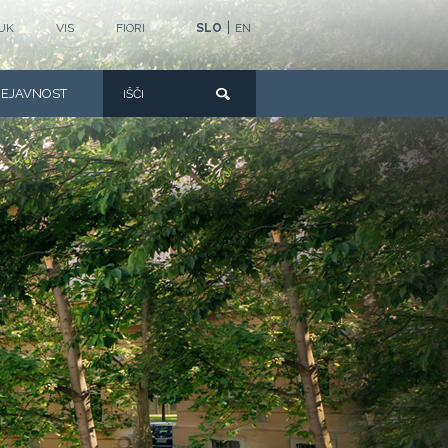
|
UK
VIS
FIORI
SLO
EN
DEJAVNOST