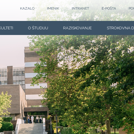
KAZALO
IMENIK
INTRANET
E-POŠTA
PO
KULTETI
O ŠTUDIJU
RAZISKOVANJE
STROKOVNA 