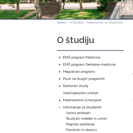
Domov
/
O Študiju
/
Informacije za študente
O študiju
+
EMŠ program Medicina
+
EMŠ program Dentalna medicina
+
Magistrski programi
+
Pouk na drugih programih
+
Doktorski študij
Vseživljenjsko učenje
+
Mednarodne izmenjave
-
Informacije za študente
Vpisni postopki
Študijski koledar in urniki
Pogosta vprašanja
Pravilniki in obrazci