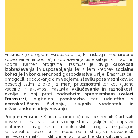
Erasmus+ je program Evropske unije, ki naslavlja mednarodno
sodelovanje na področju izobraževanja, usposabljanja, mladih in
športa. Namen programa Erasmus+ je
dvig kakovosti
izobraževanja in usposabljanja
ter s tem krepitev
socialne
kohezije in konkurenčnosti gospodarstva Unije.
Erasmus+ želi
omogočiti sodelovanje
čim večjemu številu posameznikov,
še
posebej tistim iz okolij
z
manj priložnostmi
ter kot ključne
vsebine in aktivnosti naslavlja
vključevanje
in raznolikost
,
okolje in boj proti podnebnim spremembam (
zeleni
Erasmus+
), digitalno preobrazbo ter udeležbo v
demokratičnem življenju, skupnih vrednotah in
državljanskem udejstvovanju.
Program Erasmus+ študentu omogoča, da del rednih študijskih
obveznosti na kateri koli stopnji študija (vključujoč pripravo
diplomskih, magistrskih ali doktorskih nalog, a izključujoč
raziskovalno delo, ki ni neposredna študijska obveznost)
namesto na matični instituciji opravi na partnerski instituciji v tujini.