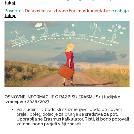
tukaj.
Posnetek
Delavnice za izbrane Erasmus kandidate
se nahaja
tukaj.
OSNOVNE INFORMACIJE O RAZPISU ERASMUS+ študijske
izmenjave 2026/2027:
Vsi študenti, ki bodo šli na izmenjavo, bodo po novem
prejeli poleg dotacije za bivanje
še sredstva za pot.
Uporablja se Erasmus kalkulator. Tisti, ki bodo potovali
zeleno, bodo prejeli višji znesek: