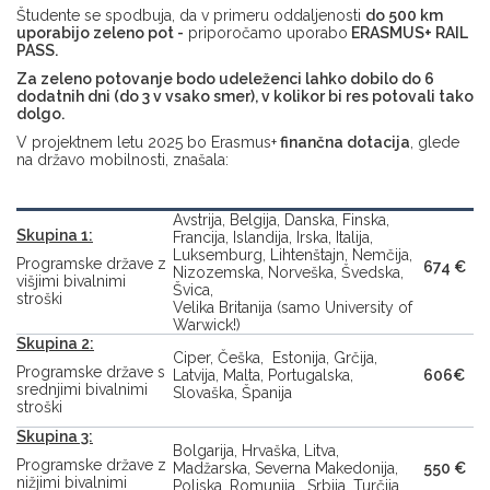
Študente se spodbuja, da v primeru oddaljenosti
do 500 km
uporabijo zeleno pot -
priporočamo uporabo
ERASMUS+ RAIL
PASS
.
Za zeleno potovanje bodo udeleženci lahko dobilo do 6
dodatnih dni (do 3 v vsako smer), v kolikor bi res potovali tako
dolgo.
V projektnem letu 2025 bo Erasmus+
finančna dotacija
, glede
na državo mobilnosti, znašala:
Avstrija, Belgija, Danska, Finska,
Skupina 1:
Francija, Islandija, Irska, Italija,
Luksemburg, Lihtenštajn, Nemčija,
Programske države z
674 €
Nizozemska, Norveška, Švedska,
višjimi bivalnimi
Švica,
stroški
Velika Britanija (samo University of
Warwick!)
Skupina 2:
Ciper, Češka, Estonija, Grčija,
Programske države s
Latvija, Malta, Portugalska,
606€
srednjimi bivalnimi
Slovaška, Španija
stroški
Skupina 3:
Bolgarija, Hrvaška, Litva,
Programske države z
Madžarska, Severna Makedonija,
550 €
nižjimi bivalnimi
Poljska, Romunija, Srbija, Turčija