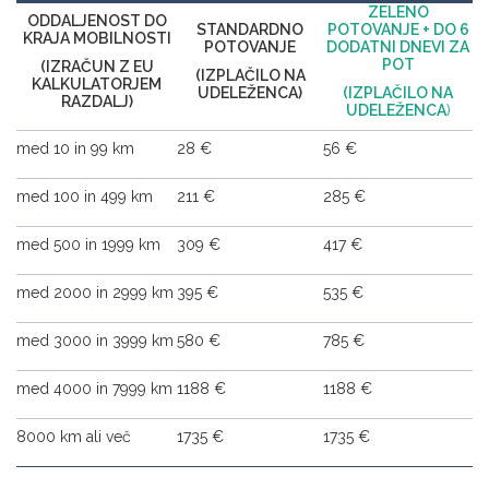
ZELENO
ODDALJENOST DO
STANDARDNO
POTOVANJE + DO 6
KRAJA MOBILNOSTI
POTOVANJE
DODATNI DNEVI ZA
POT
(IZRAČUN Z EU
(IZPLAČILO NA
KALKULATORJEM
UDELEŽENCA)
(IZPLAČILO NA
RAZDALJ)
UDELEŽENCA
)
med 10 in 99 km
28 €
56 €
med 100 in 499 km
211 €
285 €
med 500 in 1999 km
309 €
417 €
med 2000 in 2999 km
395 €
535 €
med 3000 in 3999 km
580 €
785 €
med 4000 in 7999 km
1188 €
1188 €
8000 km ali več
1735 €
1735 €