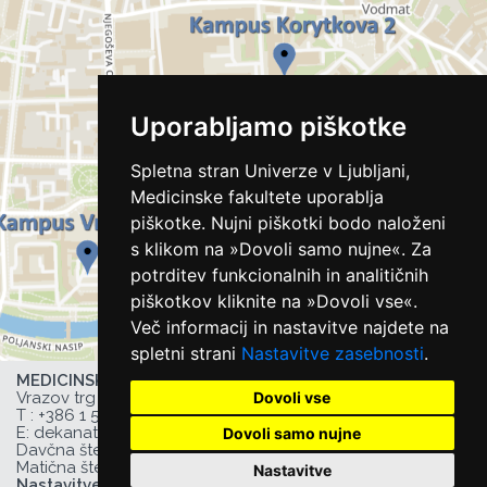
Uporabljamo piškotke
Spletna stran Univerze v Ljubljani,
Medicinske fakultete uporablja
piškotke. Nujni piškotki bodo naloženi
s klikom na »Dovoli samo nujne«. Za
potrditev funkcionalnih in analitičnih
piškotkov kliknite na »Dovoli vse«.
Več informacij in nastavitve najdete na
spletni strani
Nastavitve zasebnosti
.
MEDICINSKA FAKULTETA UL,
Dovoli vse
Vrazov trg 2, 1000 Ljubljana, Slovenija,
T :
+386 1 543 77 00
, F: +386 1 543 77 01,
E:
dekanat@mf.uni-lj.si
,
Dovoli samo nujne
Davčna številka UL MF: 44752385,
Matična številka UL MF: 1627066
Nastavitve
Nastavitve zasebnosti