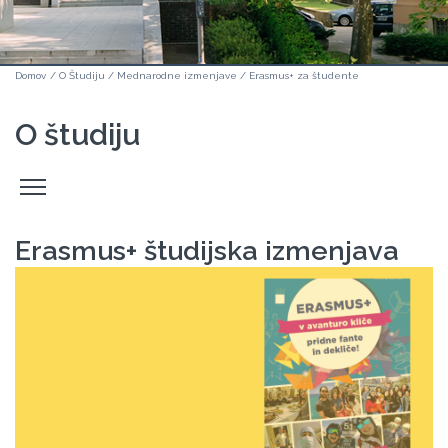
Domov
/
O Študiju
/
Mednarodne izmenjave
/
Erasmus+ za študente
O študiju
Odpri
stranski
meni
Erasmus+ študijska izmenjava