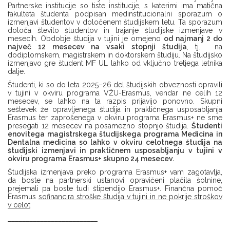
Partnerske institucije so tiste institucije, s katerimi ima matična
fakulteta študenta podpisan medinstitucionalni sporazum o
izmenjavi študentov v določenem študijskem letu. Ta sporazum
določa število študentov in trajanje študijske izmenjave v
mesecih. Obdobje študija v tujini je omejeno
od najmanj 2 do
največ 12 mesecev na vsaki stopnji študija
, tj. na
dodiplomskem, magistrskem in doktorskem študiju. Na študijsko
izmenjavo gre študent MF UL lahko od vključno tretjega letnika
dalje.
Študenti, ki so do leta 2025–26 del študijskih obveznosti opravili
v tujini v okviru programa VŽU-Erasmus, vendar ne celih 12
mesecev, se lahko na ta razpis prijavijo ponovno. Skupni
seštevek že opravljenega študija in praktičnega usposabljanja
Erasmus ter zaprošenega v okviru programa Erasmus+ ne sme
presegati 12 mesecev na posamezno stopnjo študija.
Študenti
enovitega magistrskega študijskega programa Medicina in
Dentalna medicina so lahko v okviru celotnega študija na
študijski izmenjavi in praktičnem usposabljanju v tujini v
okviru programa Erasmus+ skupno 24 mesecev.
Študijska izmenjava preko programa Erasmus+ vam zagotavlja,
da boste na partnerski ustanovi opravičeni plačila šolnine,
prejemali pa boste tudi štipendijo Erasmus+. Finančna pomoč
Erasmus
sofinancira stroške študija v tujini in ne pokrije stroškov
v celot
_________________________