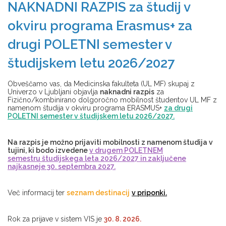
NAKNADNI RAZPIS za študij v
okviru programa Erasmus+ za
drugi POLETNI semester v
študijskem letu 2026/2027
Obveščamo vas, da Medicinska fakulteta (UL MF) skupaj z
Univerzo v Ljubljani objavlja
naknadni razpis
za
Fizično/kombinirano dolgoročno mobilnost študentov UL MF z
namenom študija v okviru programa ERASMUS+
za drugi
POLETNI semester v študijskem letu 2026/2027.
Na razpis je možno prijaviti mobilnosti z namenom študija v
tujini, ki bodo izvedene
v drugem POLETNEM
semestru študijskega leta 2026/2027 in zaključene
najkasneje 30. septembra 2027.
Več informacij ter
seznam destinacij
v priponki.
Rok za prijave v sistem VIS je
30. 8. 2026.