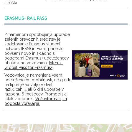
stroški
ERASMUS+ RAIL PASS
Z namenom spodbujanja uporabe
zelenih prevoznih sredstev je
sodelovanje Erasmus student
network (ESN) in Eurail prineslo
povsem novo in skladno s
potrebami Erasmus+ udeležencev
oblikovano vozovnico:
Interrail
Global Pass for Erasmus+
.
Vozovnica je namenjena vsem
udeležencem mobilnosti, ne glede
na tip in je na voljo v dveh
različicah: 4 ali 6 dni uporabe v
razponu 6 mesecev. Promocijski
letak v priponki.
Več informacij in
pogosta vprašanja.