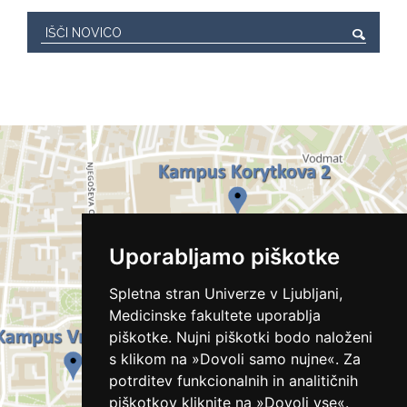
Uporabljamo piškotke
Spletna stran Univerze v Ljubljani,
Medicinske fakultete uporablja
piškotke. Nujni piškotki bodo naloženi
s klikom na »Dovoli samo nujne«. Za
potrditev funkcionalnih in analitičnih
piškotkov kliknite na »Dovoli vse«.