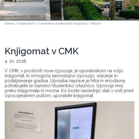
Domov
/
O fakulteti
/
Centralna medicinska knjižnica
/
Novice
Knjigomat v CMK
4. 10. 2018
V CMK, v prostorih nove izposoje, je uporabnikom na voljo
knjigomat, ki omogoča samostojno izposojo, vračanje in
podaljševanje gradiva. Uporaba naprave je hitra in enostavna,
potrebujete le člansko/študentsko izkaznico. Izposoja revij
preko knjigomata ni možna. Ko boste naslednjič stali v vrsti pred
izposojevalnim pultom, uporabite knjigomat.