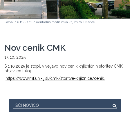
Domov
/
O fakulteti
/
Centralna medicinska knjižnica
/
Novice
Nov cenik CMK
17. 10. 2025
S 1.10.2025 je stopil v veljavo nov cenik knjižničnih storitev CMK,
objavljen tukaj:
https://www.mf.uni-lj.si/cmk/storitve-knjiznice/cenik.