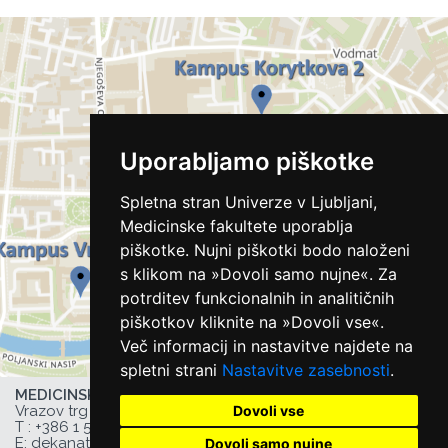
Uporabljamo piškotke
Spletna stran Univerze v Ljubljani,
Medicinske fakultete uporablja
piškotke. Nujni piškotki bodo naloženi
s klikom na »Dovoli samo nujne«. Za
potrditev funkcionalnih in analitičnih
piškotkov kliknite na »Dovoli vse«.
Več informacij in nastavitve najdete na
spletni strani
Nastavitve zasebnosti
.
MEDICINSKA FAKULTETA UL,
Dovoli vse
Vrazov trg 2, 1000 Ljubljana, Slovenija,
T :
+386 1 543 77 00
, F: +386 1 543 77 01,
E:
dekanat@mf.uni-lj.si
,
Dovoli samo nujne