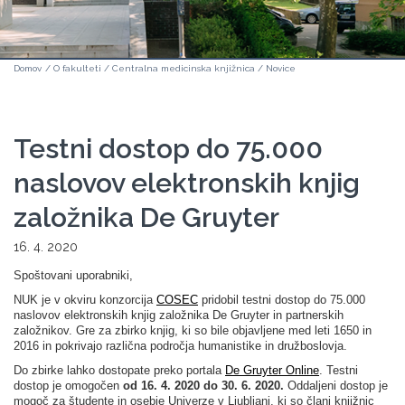
Domov
/
O fakulteti
/
Centralna medicinska knjižnica
/
Novice
Testni dostop do 75.000
naslovov elektronskih knjig
založnika De Gruyter
16. 4. 2020
Spoštovani uporabniki,
NUK je v okviru konzorcija
COSEC
pridobil testni dostop do 75.000
naslovov elektronskih knjig založnika De Gruyter in partnerskih
založnikov. Gre za zbirko knjig, ki so bile objavljene med leti 1650 in
2016 in pokrivajo različna področja humanistike in družboslovja.
Do zbirke lahko dostopate preko portala
De Gruyter Online
. Testni
dostop je omogočen
od 16. 4. 2020 do 30. 6. 2020.
Oddaljeni dostop je
mogoč za študente in osebje Univerze v Ljubljani, ki so člani knjižnic