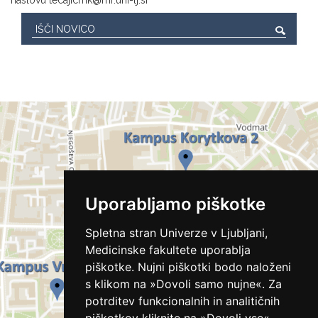
naslovu
tecajicmk@mf.uni-lj.si
Uporabljamo piškotke
Spletna stran Univerze v Ljubljani,
Medicinske fakultete uporablja
piškotke. Nujni piškotki bodo naloženi
s klikom na »Dovoli samo nujne«. Za
potrditev funkcionalnih in analitičnih