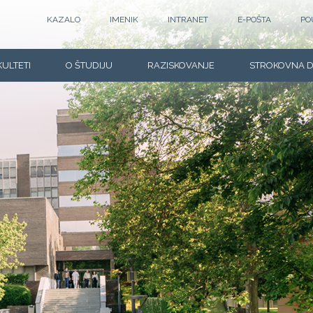
KAZALO
IMENIK
INTRANET
E-POŠTA
PO
KULTETI
O ŠTUDIJU
RAZISKOVANJE
STROKOVNA 