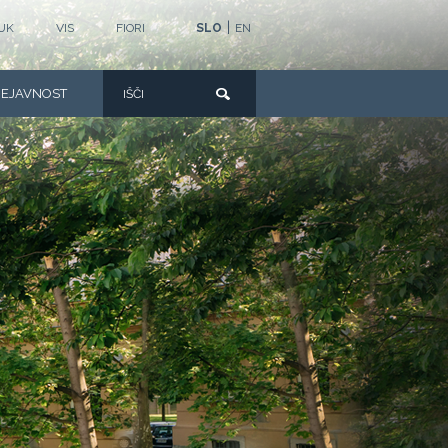
|
UK
VIS
FIORI
SLO
EN
DEJAVNOST