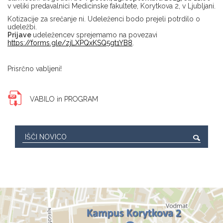
v veliki predavalnici Medicinske fakultete, Korytkova 2, v Ljubljani.
Kotizacije za srečanje ni. Udeleženci bodo prejeli potrdilo o
udeležbi.
Prijave
udeležencev sprejemamo na povezavi
https://forms.gle/zjLXPQxKSQ5gt1YB8
.
Prisrčno vabljeni!
VABILO in PROGRAM