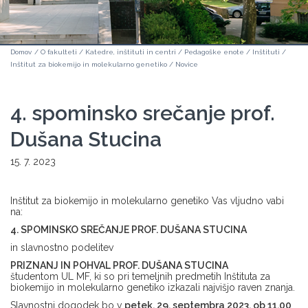
Domov
/
O fakulteti
/
Katedre, inštituti in centri
/
Pedagoške enote
/
Inštituti
/
Inštitut za biokemijo in molekularno genetiko
/
Novice
4. spominsko srečanje prof.
Dušana Stucina
15. 7. 2023
Inštitut za biokemijo in molekularno genetiko Vas vljudno vabi
na:
4. SPOMINSKO SREČANJE PROF. DUŠANA STUCINA
in slavnostno podelitev
PRIZNANJ IN POHVAL PROF. DUŠANA STUCINA
študentom UL MF, ki so pri temeljnih predmetih Inštituta za
biokemijo in molekularno genetiko izkazali najvišjo raven znanja.
Slavnostni dogodek bo v
petek, 29. septembra 2023, ob 11.00