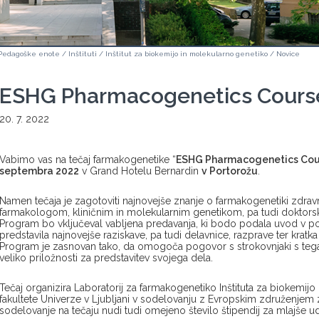
Pedagoške enote
/
Inštituti
/
Inštitut za biokemijo in molekularno genetiko
/
Novice
ESHG Pharmacogenetics Cours
20. 7. 2022
Vabimo vas na tečaj farmakogenetike “
ESHG Pharmacogenetics Cou
septembra 2022
v Grand Hotelu Bernardin
v Portorožu
.
Namen tečaja je zagotoviti najnovejše znanje o farmakogenetiki zdra
farmakologom, kliničnim in molekularnim genetikom, pa tudi doktors
Program bo vključeval vabljena predavanja, ki bodo podala uvod v p
predstavila najnovejše raziskave, pa tudi delavnice, razprave ter kratk
Program je zasnovan tako, da omogoča pogovor s strokovnjaki s teg
veliko priložnosti za predstavitev svojega dela.
Tečaj organizira Laboratorij za farmakogenetiko Inštituta za biokemij
fakultete Univerze v Ljubljani v sodelovanju z Evropskim združenje
sodelovanje na tečaju nudi tudi omejeno število štipendij za mlajše u