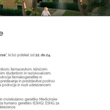
e
rse
”, ki bo potekal od
22. do 24.
vnikom, farmacevtom, kliničnim
kim študentom in raziskovalcem.
odročje farmakogenetike in
a predavanja in predstavitve postrov.
a področja in nudi udeležencem
o in molekularno genetiko Medicinske
m za humano genetiko (ESHG). ESHG za
deležence.