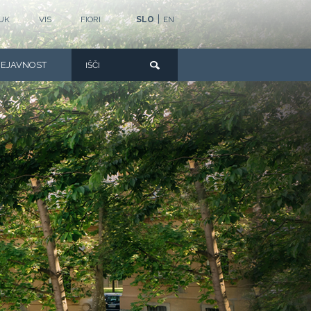
|
UK
VIS
FIORI
SLO
EN
DEJAVNOST