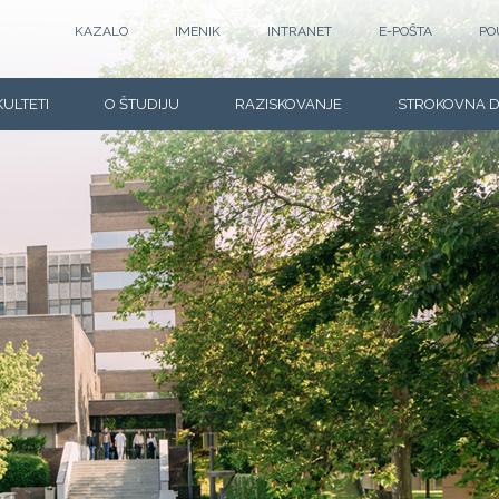
KAZALO
IMENIK
INTRANET
E-POŠTA
PO
KULTETI
O ŠTUDIJU
RAZISKOVANJE
STROKOVNA 