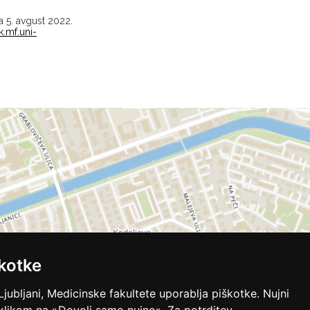
pa 5. avgust 2022.
k.mf.uni-
kotke
Ljubljani, Medicinske fakultete uporablja piškotke. Nujni