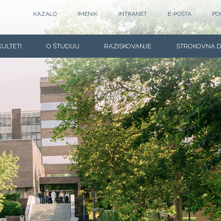
KAZALO
IMENIK
INTRANET
E-POŠTA
PO
KULTETI
O ŠTUDIJU
RAZISKOVANJE
STROKOVNA 