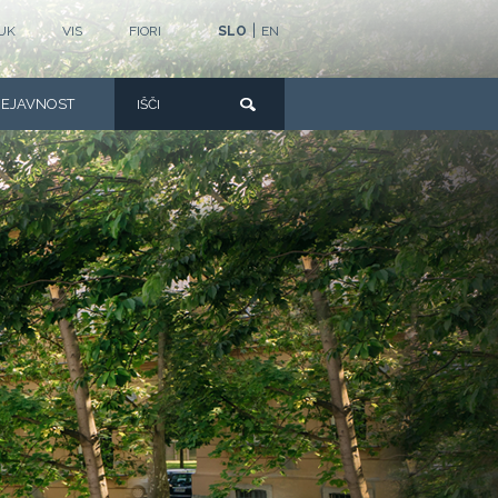
|
UK
VIS
FIORI
SLO
EN
DEJAVNOST