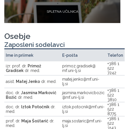
SPLETNA UČILNICA
Osebje
Zaposleni sodelavci
Ime in priimek
E-pošta
Telefon
+386 1
izr. prof. dr.
Primož
primoz.gradisek
522
Gradišek
dr. med.
mf.uni-lj.si
7242
matej.jenko
mf.uni-
asist.
Matej Jenko
dr. med.
lj.si
+386 1
doc. dr.
Jasmina Markovič
jasmina.markovicbozic
522
Božič
dr. med.
mf.uni-lj.si
3810
+386 1
doc. dr.
Iztok Potočnik
dr.
iztok.potocnik
mf.uni-
522
med.
lj.si
8775
+386 1
prof. dr.
Maja Šoštarič
dr.
maja.sostaric
mf.uni-
522
med.
lj.si
3143