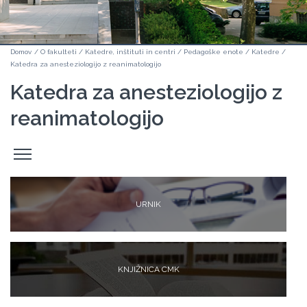
Domov
/
O fakulteti
/
Katedre, inštituti in centri
/
Pedagoške enote
/
Katedre
/
Katedra za anesteziologijo z reanimatologijo
Katedra za anesteziologijo z
reanimatologijo
Odpri
stranski
meni
URNIK
KNJIŽNICA CMK