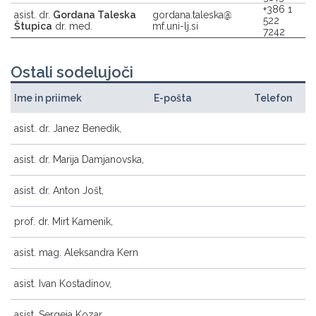
+386 1
asist. dr.
Gordana Taleska
gordana.taleska
522
Štupica
dr. med.
mf.uni-lj.si
7242
Ostali sodelujoči
Ime in priimek
E-pošta
Telefon
asist. dr. Janez Benedik,
asist. dr. Marija Damjanovska,
asist. dr. Anton Jošt,
prof. dr. Mirt Kamenik,
asist. mag. Aleksandra Kern
asist. Ivan Kostadinov,
asist. Sergeja Kozar,