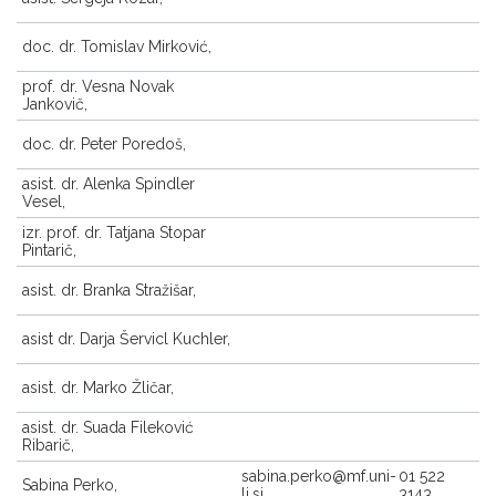
doc. dr. Tomislav Mirković,
prof. dr. Vesna Novak
Jankovič,
doc. dr. Peter Poredoš,
asist. dr. Alenka Spindler
Vesel,
izr. prof. dr. Tatjana Stopar
Pintarič,
asist. dr. Branka Stražišar,
asist dr. Darja Šervicl Kuchler,
asist. dr. Marko Žličar,
asist. dr. Suada Fileković
Ribarič,
sabina.perko@mf.uni-
01 522
Sabina Perko,
lj.si
3143