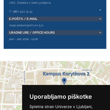
UKC, Zaloška 7, 1000 Ljubljana
T: +386 1 522 31 43
E-POŠTA / E-MAIL
maja.sostaric@mf.uni-lj.si
URADNE URE / OFFICE HOURS
pon - pet: 10:00 - 12:00
Uporabljamo piškotke
Spletna stran Univerze v Ljubljani,