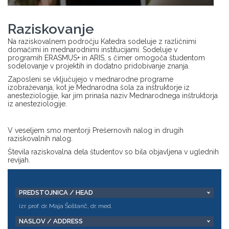
Raziskovanje
Na raziskovalnem področju Katedra sodeluje z različnimi
domačimi in mednarodnimi institucijami. Sodeluje v
programih ERASMUS+ in ARIS, s čimer omogoča študentom
sodelovanje v projektih in dodatno pridobivanje znanja.
Zaposleni se vključujejo v mednarodne programe
izobraževanja, kot je Mednarodna šola za inštruktorje iz
anesteziologije, kar jim prinaša naziv Mednarodnega inštruktorja
iz anesteziologije.
V veseljem smo mentorji Prešernovih nalog in drugih
raziskovalnih nalog.
Števila raziskovalna dela študentov so bila objavljena v uglednih
revijah.
PREDSTOJNICA / HEAD
izr. prof. dr. Maja Šoštarič, dr. med.
NASLOV / ADDRESS