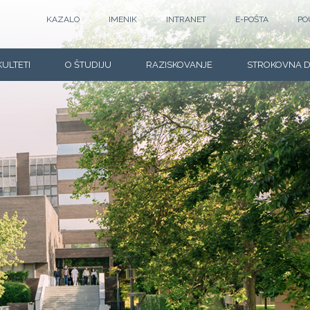
KAZALO
IMENIK
INTRANET
E-POŠTA
PO
KULTETI
O ŠTUDIJU
RAZISKOVANJE
STROKOVNA 