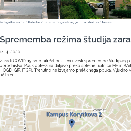
Pedagoške enote
/
Katedre
/
Katedra za ginekologijo in porodništvo
/
Novice
Sprememba režima študija zara
14. 4. 2020
Zaradi COVID-19 smo bili žal prisiljeni uvesti spremembe študijskeg
porodništva. Pouk poteka na daljavo preko spletne učilnice MF in W
HOGB, GiP, ITGP). Trenutno ne izvajamo praktičnega pouka. Vljudno v
učilnice.