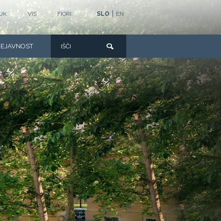
|
UK
VIS
FIORI
SLO
EN
DEJAVNOST