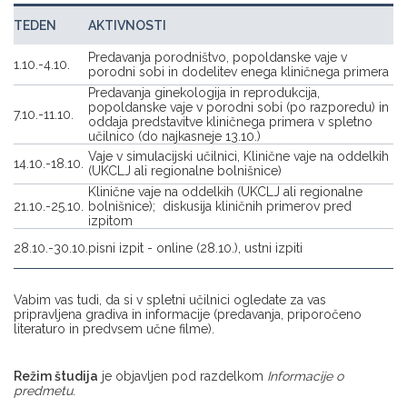
TEDEN
AKTIVNOSTI
Predavanja porodništvo, popoldanske vaje v
1.10.-4.10.
porodni sobi in dodelitev enega kliničnega primera
Predavanja ginekologija in reprodukcija,
popoldanske vaje v porodni sobi (po razporedu) in
7.10.-11.10.
oddaja predstavitve kliničnega primera v spletno
učilnico (do najkasneje 13.10.)
Vaje v simulacijski učilnici, Klinične vaje na oddelkih
14.10.-18.10.
(UKCLJ ali regionalne bolnišnice)
Klinične vaje na oddelkih (UKCLJ ali regionalne
21.10.-25.10.
bolnišnice); diskusija kliničnih primerov pred
izpitom
28.10.-30.10.
pisni izpit - online (28.10.), ustni izpiti
Vabim vas tudi, da si v spletni učilnici ogledate za vas
pripravljena gradiva in informacije (predavanja, priporočeno
literaturo in predvsem učne filme).
R
ežim študija
je objavljen pod razdelkom
Informacije o
predmetu
.