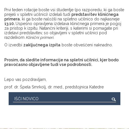
Prvi teden rotacije boste vsi študentje (po razporedu, ki ga boste
prejeli v spletni učilnici) izdelali tudi
predstavitev kliničnega
primera
, ki ga boste naložili na spletno učilnico do najkasneje
13.10
.
Uspešno opravljena izdelava kliničnega primera je pogoj
za pristop k izpitu. Natančni kriteriji, s katerimi si pomagate pri
izdelavi predstavitev, so objavljeni v spletni učilnici pod
razdelkom
Klinični primeri
.
O izvedbi
zaključnega izpita
boste obveščeni naknadno.
Prosim, da sledite informacije na spletni učilnici, kjer bodo
pravočasno objavljene tudi vse podrobnosti.
Lepo vas pozdravljam,
prof. dr. Špela Smrkolj, dr. med., predstojnica Katedre