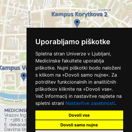
Uporabljamo piškotke
Spletna stran Univerze v Ljubljani,
Medicinske fakultete uporablja
piškotke. Nujni piškotki bodo naloženi
s klikom na »Dovoli samo nujne«. Za
potrditev funkcionalnih in analitičnih
piškotkov kliknite na »Dovoli vse«.
Več informacij in nastavitve najdete na
spletni strani
Nastavitve zasebnosti
.
MEDICINSKA FAKULTETA UL,
Dovoli vse
Vrazov trg 2, 1000 Ljubljana, Slovenija,
T :
+386 1 543 77 00
, F: +386 1 543 77 01,
E:
dekanat@mf.uni-lj.si
,
Dovoli samo nujne
Davčna številka UL MF: 44752385,