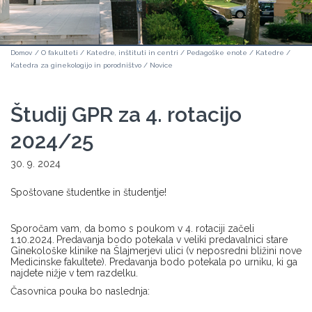
Domov
/
O fakulteti
/
Katedre, inštituti in centri
/
Pedagoške enote
/
Katedre
/
Katedra za ginekologijo in porodništvo
/
Novice
Študij GPR za 4. rotacijo
2024/25
30. 9. 2024
Spoštovane študentke in študentje!
Sporočam vam, da bomo s poukom v 4. rotaciji začeli
1.10.2024.
Predavanja bodo potekala v veliki predavalnici stare
Ginekološke klinike na Šlajmerjevi ulici (v neposredni bližini nove
Medicinske fakultete). Predavanja bodo potekala po urniku, ki ga
najdete nižje v tem razdelku.
Časovnica pouka bo naslednja: