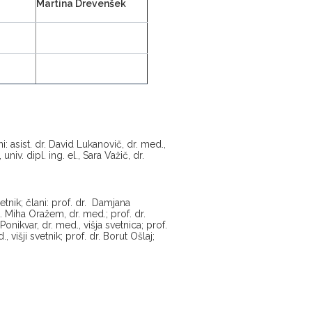
Martina Drevenšek
i: asist. dr. David Lukanovič, dr. med.,
niv. dipl. ing. el., Sara Važič, dr.
vetnik; člani: prof. dr. Damjana
. Miha Oražem, dr. med.; prof. dr.
onikvar, dr. med., višja svetnica; prof.
 višji svetnik; prof. dr. Borut Ošlaj;