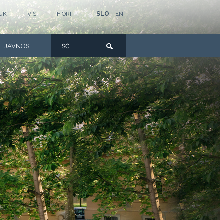
|
UK
VIS
FIORI
SLO
EN
DEJAVNOST