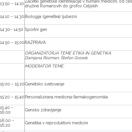
Začetki genetske identifikacije v humani medicini; od ce
13:50 – 14:10
družine Romanovih do grofov Celjskih
14.10 – 14:30
Biologija (genetika) ljubezni
14:30– 14:50
Športni gen
14:50 – 15:00
RAZPRAVA
ORGANIZATORJA TEME ETIKA IN GENETIKA:
Damjana Rozman, Štefan Grosek
MODERATOR TEME:
15:00 – 15:20
Genetsko svetovanje
15:20 – 15:40
Personalizirana medicina-farmakogenomika
15.40 –
Gensko zdravljenje
16:00
16:00 –
Genetika v reproduktivni medicini
16:20