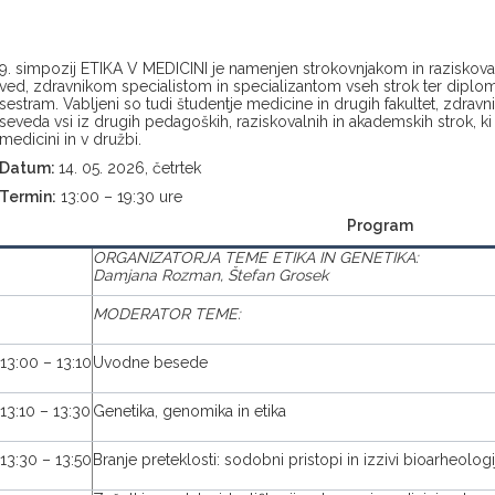
9. simpozij ETIKA V MEDICINI je namenjen strokovnjakom in raziskov
ved, zdravnikom specialistom in specializantom vseh strok ter dipl
sestram. Vabljeni so tudi študentje medicine in drugih fakultet, zdravnik
seveda vsi iz drugih pedagoških, raziskovalnih in akademskih strok, ki 
medicini in v družbi.
Datum:
14. 05. 2026, četrtek
Termin:
13:00 – 19:30 ure
Program
ORGANIZATORJA TEME ETIKA IN GENETIKA:
Damjana Rozman, Štefan Grosek
MODERATOR TEME:
13:00 – 13:10
Uvodne besede
13:10 – 13:30
Genetika, genomika in etika
13:30 – 13:50
Branje preteklosti: sodobni pristopi in izzivi bioarheologi