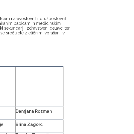
alcem naravoslovnih, družboslovnih
omiranim babicam in medicinskim
i sekundariji, zdravstveni delavci ter
se srečujete z etičnimi vprašanji v
Damjana Rozman
je
Brina Zagorc