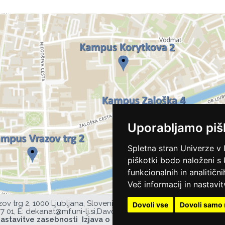
Uporabljamo piš
Spletna stran Univerze v 
piškotki bodo naloženi s
funkcionalnih in analitičn
Več informacij in nastavit
zov trg 2, 1000 Ljubljana, Slovenija,
Dovoli vse
Dovoli samo 
77 01,
E:
dekanat@mf.uni-lj.si
,
Davčna številka UL MF: 44752385,
astavitve zasebnosti
Izjava o dostopnosti