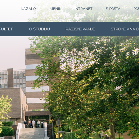
KAZALO
IMENIK
INTRANET
E-POŠTA
PO
KULTETI
O ŠTUDIJU
RAZISKOVANJE
STROKOVNA 