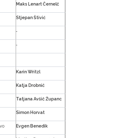
Maks Lenart Černelč
Stjepan Štivić
Karin Writzl
Katja Drobnič
Tatjana Avšič Županc
Simon Horvat
avo
Evgen Benedik