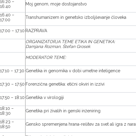
16:20 –
Moj genom, moje dostojanstvo
16:40
16:40 –
Transhumanizem in genetsko izboljševanje človeka
17:00
17:00 – 17:10
RAZPRAVA
ORGANIZATORJA TEME ETIKA IN GENETIKA:
Damjana Rozman, Štefan Grosek
MODERATOR TEME:
17:10 – 17:30
Genetika in genomika v dobi umetne inteligence
17:30 – 17:50
Forenzična genetika: etični okviri in izzivi
17:50 – 18:10
Genetika v virologiji
18:10 –
Genetika pri živalih in genski inženiring
18:30
18:23 –
Gensko spremenjena hrana-rešitev za svet ali igra z nar
18:50