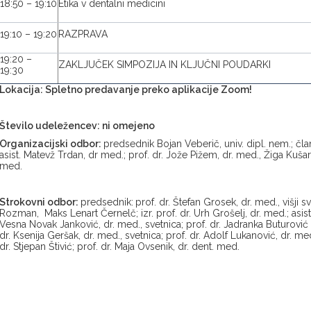
18:50 – 19:10
Etika v dentalni medicini
19:10 – 19:20
RAZPRAVA
19:20 –
ZAKLJUČEK SIMPOZIJA IN KLJUČNI POUDARKI
19:30
Lokacija: Spletno predavanje preko aplikacije Zoom!
Število udeležencev: ni omejeno
Organizacijski odbor:
predsednik Bojan Veberič, univ. dipl. nem.; član
asist. Matevž Trdan, dr med.; prof. dr. Jože Pižem, dr. med., Žiga Kušar, u
med.
Strokovni odbor:
predsednik:
prof. dr. Štefan Grosek, dr. med., višji s
Rozman, Maks Lenart Černelč; izr. prof. dr. Urh Grošelj, dr. med.; asist
Vesna Novak Janković, dr. med., svetnica; prof. dr. Jadranka Buturović P
dr. Ksenija Geršak, dr. med., svetnica; prof. dr. Adolf Lukanović, dr. med.,
dr. Stjepan Štivić; prof. dr. Maja Ovsenik, dr. dent. med.