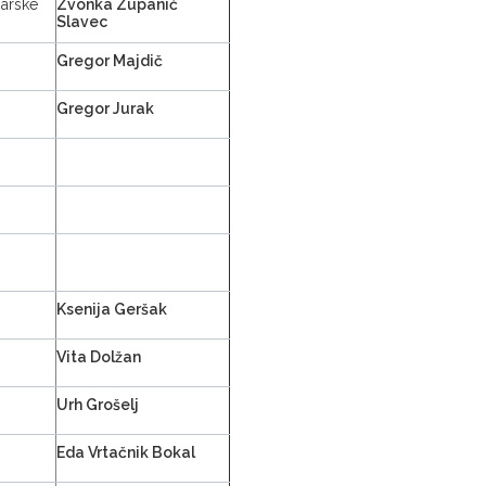
sarske
Zvonka Zupanič
Slavec
Gregor Majdič
Gregor Jurak
Ksenija Geršak
Vita Dolžan
Urh Grošelj
Eda Vrtačnik Bokal