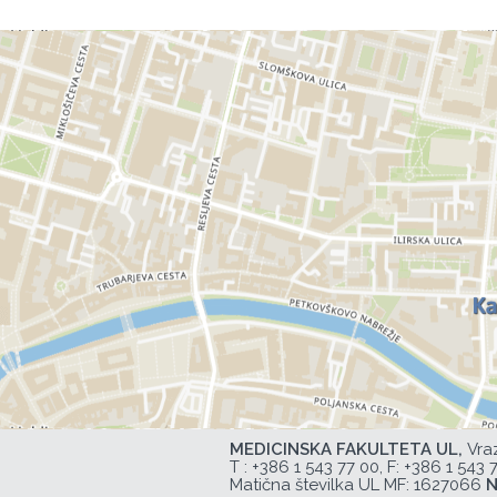
MEDICINSKA FAKULTETA UL,
Vra
T :
+386 1 543 77 00
, F: +386 1 543 
Matična številka UL MF: 1627066
N