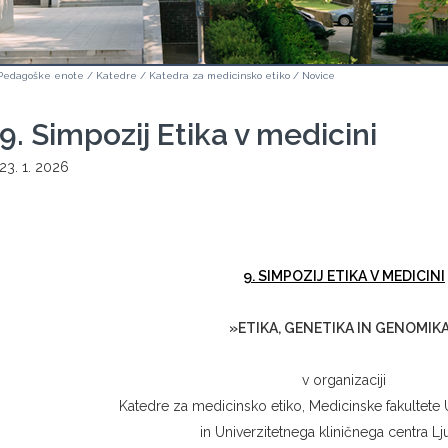
Pedagoške enote
/
Katedre
/
Katedra za medicinsko etiko
/
Novice
9. Simpozij Etika v medicini
23. 1. 2026
9. SIMPOZIJ ETIKA V MEDICINI
»ETIKA, GENETIKA IN GENOMIK
v organizaciji
Katedre za medicinsko etiko, Medicinske fakultete U
in Univerzitetnega kliničnega centra Lj