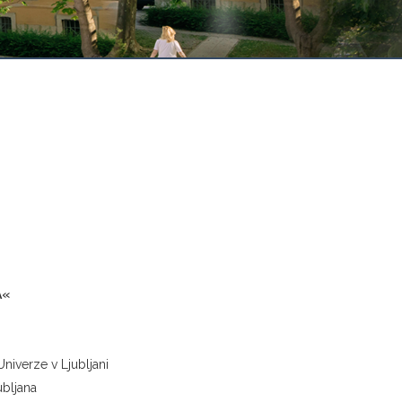
A«
niverze v Ljubljani
ubljana