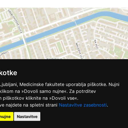
kotke
Ljubljani, Medicinske fakultete uporablja piškotke. Nujni
 klikom na »Dovoli samo nujne«. Za potrditev
ih piškotkov kliknite na »Dovoli vse«.
ve najdete na spletni strani
Nastavitve zasebnosti
.
nujne
Nastavitve