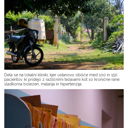
Dela se na lokalni kliniki, kjer ustanovo obišče med 100 in 150
pacientov, ki pridejo z različnimi težavami kot so kronične rane,
sladkorna bolezen, malarija in hipertenzija.