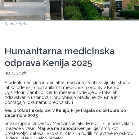
Domov
/
Novice
Humanitarna medicinska
odprava Kenija 2025
30. 1. 2026
Študenti medicine in dentalne medicine se ob zaključku študija
lahko udeležijo humanitarnih medicinskih odprav v Kenijo,
Ugando in Zambijo, kjer tri mesece sodelujejo v lokalnih
zdravstvenih ustanovah, pridobivajo praktične izkušnje in
pomagajo lokalnemu prebivalstvu.
Več o tokratni odpravi v Kenijo, ki je trajala od oktobra do
decembra 2025
Smo skupina študentov Medicinske fakultete UL, ki je preživela tri
mesece v vasici
Majiwa na zahodu Kenije
, kjer smo kot
prostovoljci delovali v lokalni kliniki in nudili zdravstveno oskrbo
ljudem, ki je običajno nimajo.