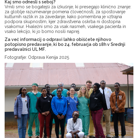
Kaj smo odnesli s seboj?
Vrnili smo se bogatejši za izkušnje, ki presegajo klinično znanje:
za globlje razumevanje pomena človečnosti, za spoštovanje
kulturnih razlik in za zavedanje, kako pomembna je vztrajna
podpora skupnostim, kjer zdravstvena oskrba ni dostopna
vsakomur. Hvaležni smo za vsak nasmeh, vsakega pacienta in
vsako lekcijo, ki jo bomo nosili naprej.
Za več informacij o odpravi lahko obiščete njihovo
potopisno predavanje, ki bo 24. februarja ob 18h v Srednji
predavalnici UL MF.
Fotografije: Odprava Kenija 2025