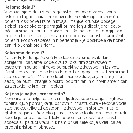
Kaj smo delali?
V vsakdanjem delu smo zagotavljali osnovno zdravstveno
oskrbo: diagnosticirali in zdravili akutne infekcije ter kronične
bolezni, oskrbovali rane in izvajali manjše kirurške posege,
skrbeli za otroke ter pomagali pri merjenju dioptrije ter delitvi
očal, ki smo jih zbrali z donacijami. Raznolikost patologij - od
tropskih bolezni, kot je malarija, do podhranjenosti in kroničnih
bolezni, kot so diabetes in hipertenzija - je poskrbela da noben
dan ni bil enak prejšnjemu.
Kako smo delovali?
Na kliniki, ki deluje že več kot desetletje, smo vsak dan
sprejemali paciente, sodelovali z lokalnim zdravstvenim
osebjem in se učili njihove perspektive zdravstvenih izzivov.
Delali smo v timu in se tako drug od drugega, kot tudi sami med
sabo stalno učili. Mi smo dobili znanje zdravljenja malarije, za
seboj pa pustili znanje o oskrbi odprtih ran in o novih smernicah
za zdravljenje kroničnih bolezni.
Kaj nas je najbolj presenetilo?
Nenehna pripravljenost lokalnih ljudi za sodelovanje in njihova
toplina kljub pomanjkanju osnovnih infrastrukture - tekoče vode,
stabilne elektrike ali dostopnih zdravstvenih storitev - nas je
globoko ganila. Prav tako pa nas je vsake toliko presenetilo tudi
kdo, ki je rano ali pa tudi kakšno bolezen zdravil po nasvetih
soseda ali pa tudi vrača in k nam prišel šele ko je videl, da se
prvotni pristop ni obnesel.