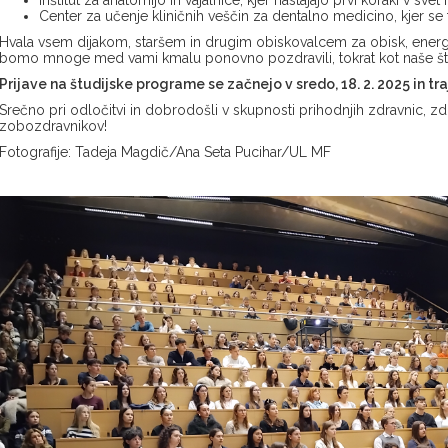
Center za učenje kliničnih veščin za dentalno medicino, kjer se
Hvala vsem dijakom, staršem in drugim obiskovalcem za obisk, energi
bomo mnoge med vami kmalu ponovno pozdravili, tokrat kot naše št
Prijave na študijske programe se začnejo v sredo, 18. 2. 2025 in traj
Srečno pri odločitvi in dobrodošli v skupnosti prihodnjih zdravnic, z
zobozdravnikov!
Fotografije: Tadeja Magdič/Ana Seta Pucihar/UL MF