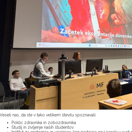
Veseli nas, da ste v tako velikem številu spoznavali:
Poklic zdravnika in zobozdravnika
Študij in življenje naših študentov
Inštitut za anatomijo in vajalnice, kjer nastajajo prvi koraki v sve