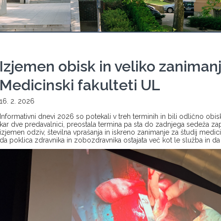
Izjemen obisk in veliko zanimanj
Medicinski fakulteti UL
16. 2. 2026
Informativni dnevi 2026 so potekali v treh terminih in bili odlično obi
kar dve predavalnici, preostala termina pa sta do zadnjega sedeža zap
izjemen odziv, številna vprašanja in iskreno zanimanje za študij medic
da poklica zdravnika in zobozdravnika ostajata več kot le služba in da