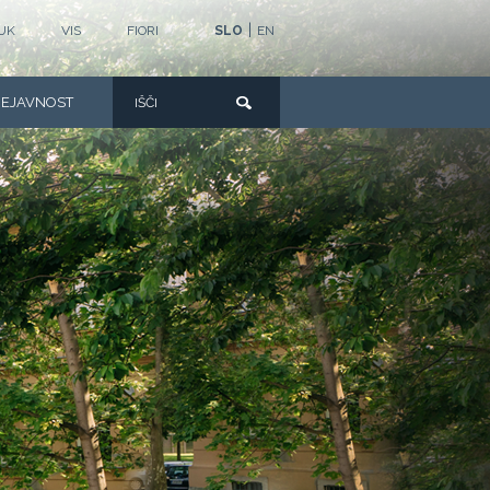
|
UK
VIS
FIORI
SLO
EN
DEJAVNOST