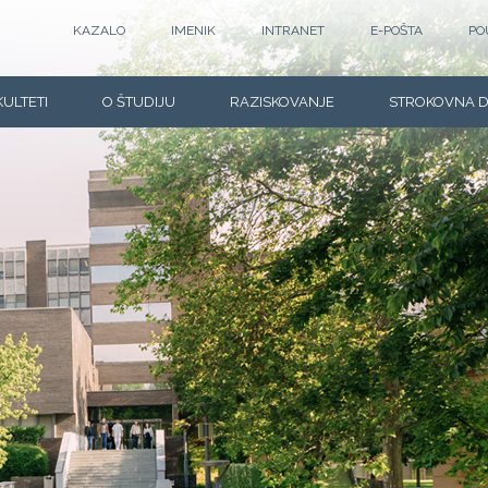
KAZALO
IMENIK
INTRANET
E-POŠTA
PO
KULTETI
O ŠTUDIJU
RAZISKOVANJE
STROKOVNA 