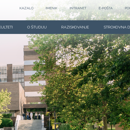
KAZALO
IMENIK
INTRANET
E-POŠTA
PO
KULTETI
O ŠTUDIJU
RAZISKOVANJE
STROKOVNA 