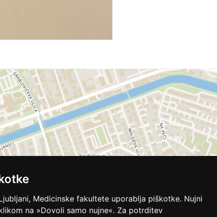
kotke
Ljubljani, Medicinske fakultete uporablja piškotke. Nujni
 klikom na »Dovoli samo nujne«. Za potrditev