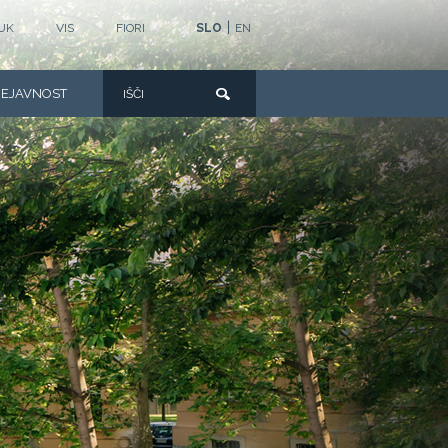
|
UK
VIS
FIORI
SLO
EN
DEJAVNOST