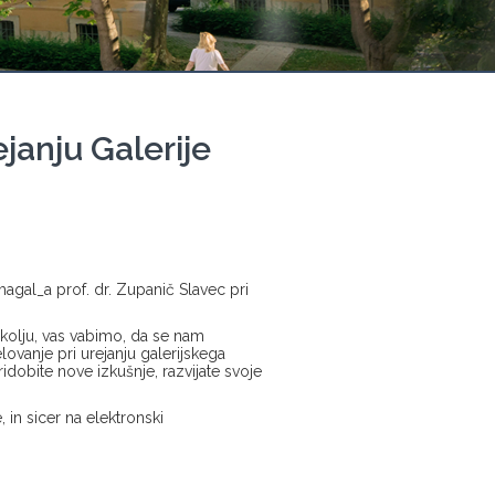
ejanju Galerije
magal_a prof. dr. Zupanič Slavec pri
okolju, vas vabimo, da se nam
elovanje pri urejanju galerijskega
ridobite nove izkušnje, razvijate svoje
, in sicer na elektronski