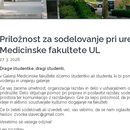
Priložnost za sodelovanje pri ur
Medicinske fakultete UL
27. 3. 2026
Drage študentke, dragi študenti,
v Galeriji Medicinske fakultete iščemo študentko ali študenta, ki bi po
vodenju in urejanju galerije.
Če vas zanima umetnost, organizacija razstav in delo v ustvarjalnem 
pridružite. Delo vključuje pomoč pri pripravi in postavitvi razstav, sod
prostora ter komunikacijo z razstavljavci. Gre za lepo priložnost, da p
ideje in aktivno soustvarjate kulturno dogajanje na fakulteti.
Če bi želeli sodelovati ali izvedeti več, vas vabimo, da se nam oglasite
naslov:
zvonka.slavec@gmail.com
.
Veselimo se vašega odziva!
Lep pozdrav,