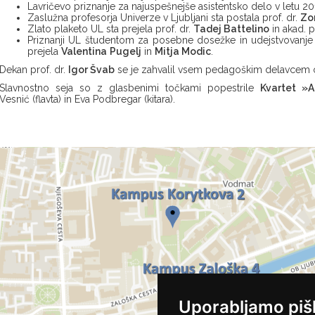
Lavričevo priznanje za najuspešnejše asistentsko delo v letu 2017
Zaslužna profesorja Univerze v Ljubljani sta postala prof. dr.
Zo
Zlato plaketo UL sta prejela prof. dr.
Tadej Battelino
in akad. p
Priznanji UL študentom za posebne dosežke in udejstvovanje 
prejela
Valentina
Pugelj
in
Mitja Modic
.
Dekan prof. dr.
Igor Švab
se je zahvalil vsem pedagoškim delavcem o
Slavnostno seja so z glasbenimi točkami popestrile
Kvartet »A
Vesnić (flavta) in Eva Podbregar (kitara).
Uporabljamo piš