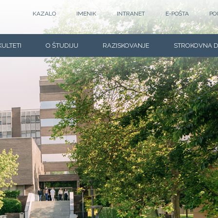
KAZALO
IMENIK
INTRANET
E-POŠTA
PO
KULTETI
O ŠTUDIJU
RAZISKOVANJE
STROKOVNA 