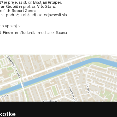
 je prejel asist. dr.
Boštjan Rituper.
ran Grubič
in prof. dr.
Vito Starc.
rof. dr.
Robert Zorec
.
na področju obštudijske dejavnosti sta
b upokojitvi.
l Fine«
in študentki medicine Sabina
kotke