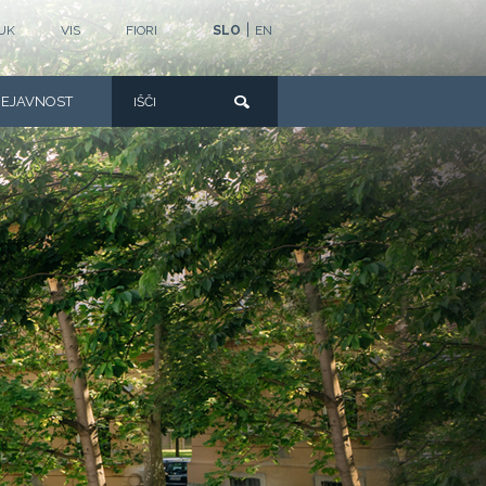
|
UK
VIS
FIORI
SLO
EN
DEJAVNOST