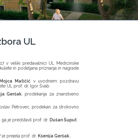
zbora UL
 v veliki predavalnici UL Medicinske
fakulete in podeljana priznanja in nagrade
Mojca Matičič
v uvodnem pozdravu
te UL prof. dr. Igor Švab.
ija Geršak
, prodekanja za znanstveno
iroslav Petrovec, prodekan za strokovno
ki ga je predstavil prof. dr.
Dušan Šuput
.
je prejela prof. dr.
Ksenija Geršak.