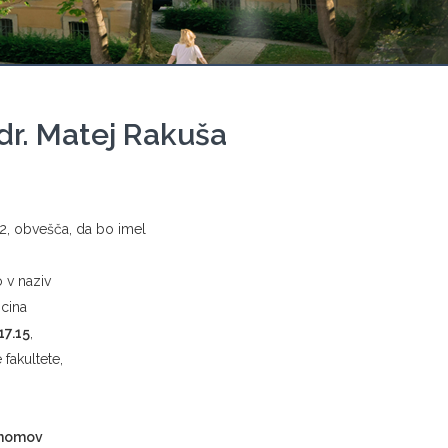
dr. Matej Rakuša
g 2, obvešča, da bo imel
 v naziv
cina
17.15
,
fakultete,
tinomov