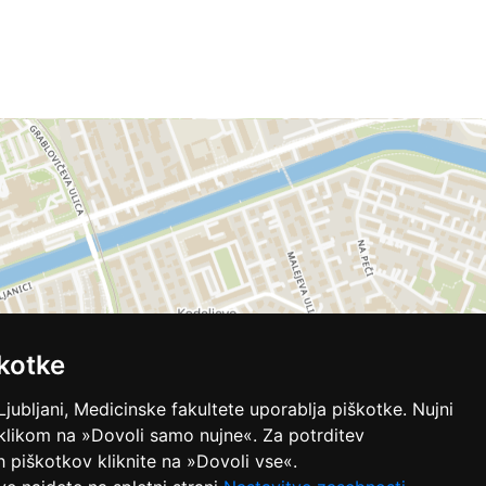
kotke
Ljubljani, Medicinske fakultete uporablja piškotke. Nujni
 klikom na »Dovoli samo nujne«. Za potrditev
ih piškotkov kliknite na »Dovoli vse«.