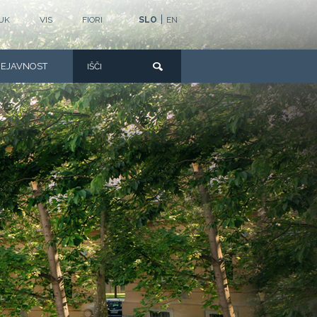
|
UK
VIS
FIORI
SLO
EN
DEJAVNOST