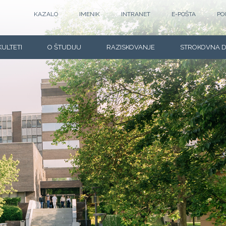
KAZALO
IMENIK
INTRANET
E-POŠTA
PO
KULTETI
O ŠTUDIJU
RAZISKOVANJE
STROKOVNA 