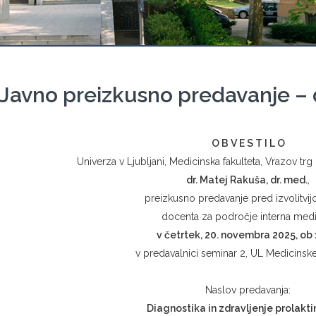
Javno preizkusno predavanje – 
O B V E S T I L O
Univerza v Ljubljani, Medicinska fakulteta, Vrazov tr
dr. Matej Rakuša
, dr. med.
,
preizkusno predavanje pred izvolitvijo
docenta za področje interna medi
v
četrtek
,
20. novembra 2025, ob 
v predavalnici seminar 2, UL Medicinske 
Naslov predavanja:
Diagnostika in zdravljenje prolak