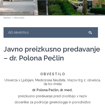
Domov
/
Obvestila
Javno preizkusno predavanje
– dr. Polona Pečlin
O B V E S T I L O
Univerza v Ljubljani, Medicinska fakulteta, Vrazov trg 2, obvešča,
da bo imela
dr. Polona Pečlin
, dr. med.
,
preizkusno predavanje pred izvolitvijo v naziv
docentke za področje ginekologija in porodništvo