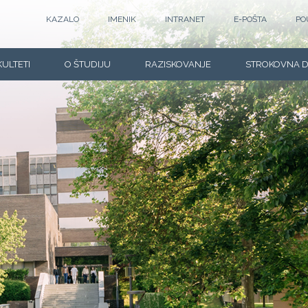
KAZALO
IMENIK
INTRANET
E-POŠTA
PO
KULTETI
O ŠTUDIJU
RAZISKOVANJE
STROKOVNA 