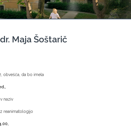
dr. Maja Šoštarič
 2, obvešča, da bo imela
ed.,
v naziv
z reanimatologijo
4.00,