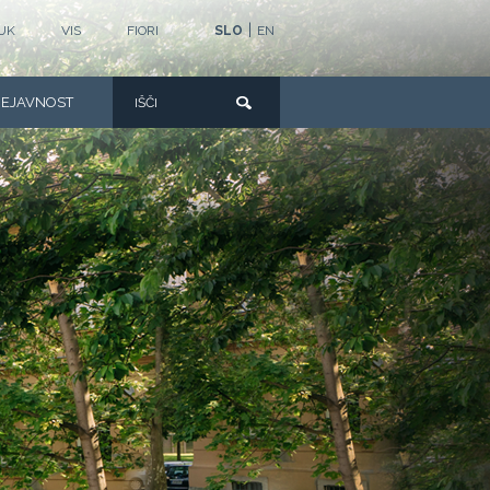
|
UK
VIS
FIORI
SLO
EN
DEJAVNOST