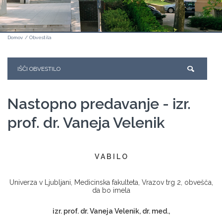
Domov
/
Obvestila
Nastopno predavanje - izr.
prof. dr. Vaneja Velenik
V A B I L O
Univerza v Ljubljani, Medicinska fakulteta, Vrazov trg 2, obvešča,
da bo imela
izr. prof. dr. Vaneja Velenik, dr. med.,