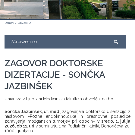
Domov
/
Obvestila
ZAGOVOR DOKTORSKE
DIZERTACIJE - SONČKA
JAZBINŠEK
Univerza v Ljubljani Medicinska fakulteta obvešča, da bo:
Sončka Jazbinšek, dr. med
., zagovarjala doktorsko disertacijo z
naslovom »Pozne endokrinološke in presnovne posledice
zdravljenja možganskih tumorjev pri otrocih«
v sredo, 1. julija
2026, ob 11. uri
v seminarju 1 na Pediatrični kliniki, Bohoričeva 20,
1000 Ljubljana.