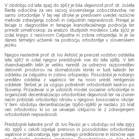
V obdobju od leta 1945 do 1967 je bila dejavnost prof. dr. Jožeta
Ranta odločilna za ves razvoj slovenskega zobozdravstva, ne
samo ortodontije. V tej veji stroke je predvsem uvedel različne
metode zdravljenja zobnih in čeljustnih nepravilnosti. Prirejal je
tečaje iz diagnostike in terapije kraniofacialnega področja ter
priredil simetroskop za analizo študijskih modelov. Leta 1972 je
izdal knjigo z naslovom Čeljustna in zobna ortopedija, ki je še
danes temeljni učbenik na področju ortodontije v slovenskem
jeziku.
Njegov naslednik prof. dr. Ivo Antolič je prevzel vodstvo oddelka
leta 1967 in ostal njegov predstojnik vse do leta 1989. V teh
dvaindvajsetih letih je veliko naredil za ustrezno razporeditev
delovnih prostorov na stomatološki kliniki in tudi katedri ter
oddelku za čeljustno in zobno ortopedijo. Posodobil je notranjo
ureditev oddelka z vajalnico ter na novo uredil rentgenski
oddelek. Skrbel je za vzgojo potrebnih ortodontskih kadrov po
Sloveniji. Prizadeval si je ustoličiti model socialne ortodontije in
organizirati decentralizacijo ortodontske dejavnosti ter na izviren
način približati ortodontijo otroku v njegovo biosocialno okolje.
V tem obdobju decentralizacije (1960-1986) je nastalo 20 krat
več ortodontov, ki so se ukvarjali izključno le z zdravljenjem
ortodontskih nepravilnosti.
Predstojnik katedre prof. dr. Ivo Pavšič je v obdobju od leta 1993
do 1996 v celoti izpeljal prenovo in posodobitev ortodontske
vajalnice in laboratorija, kjer potekajo predklinične in klinične vaje