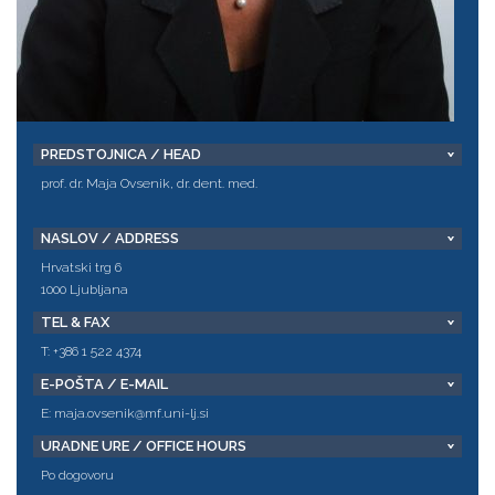
PREDSTOJNICA / HEAD
prof. dr. Maja Ovsenik, dr. dent. med.
NASLOV / ADDRESS
Hrvatski trg 6
1000 Ljubljana
TEL & FAX
T: +386 1 522 4374
E-POŠTA / E-MAIL
E:
maja.ovsenik@mf.uni-lj.si
URADNE URE / OFFICE HOURS
Po dogovoru