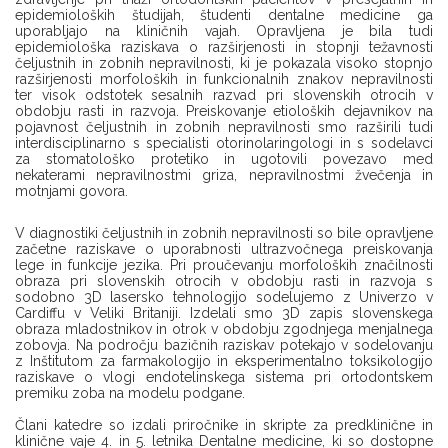
epidemioloških študijah, študenti dentalne medicine ga
uporabljajo na kliničnih vajah. Opravljena je bila tudi
epidemiološka raziskava o razširjenosti in stopnji težavnosti
čeljustnih in zobnih nepravilnosti, ki je pokazala visoko stopnjo
razširjenosti morfoloških in funkcionalnih znakov nepravilnosti
ter visok odstotek sesalnih razvad pri slovenskih otrocih v
obdobju rasti in razvoja. Preiskovanje etioloških dejavnikov na
pojavnost čeljustnih in zobnih nepravilnosti smo razširili tudi
interdisciplinarno s specialisti otorinolaringologi in s sodelavci
za stomatološko protetiko in ugotovili povezavo med
nekaterami nepravilnostmi griza, nepravilnostmi žvečenja in
motnjami govora.
V diagnostiki čeljustnih in zobnih nepravilnosti so bile opravljene
začetne raziskave o uporabnosti ultrazvočnega preiskovanja
lege in funkcije jezika. Pri proučevanju morfoloških značilnosti
obraza pri slovenskih otrocih v obdobju rasti in razvoja s
sodobno 3D lasersko tehnologijo sodelujemo z Univerzo v
Cardiffu v Veliki Britaniji. Izdelali smo 3D zapis slovenskega
obraza mladostnikov in otrok v obdobju zgodnjega menjalnega
zobovja. Na področju bazičnih raziskav potekajo v sodelovanju
z Inštitutom za farmakologijo in eksperimentalno toksikologijo
raziskave o vlogi endotelinskega sistema pri ortodontskem
premiku zoba na modelu podgane.
Člani katedre so izdali priročnike in skripte za predklinične in
klinične vaje 4. in 5. letnika Dentalne medicine, ki so dostopne