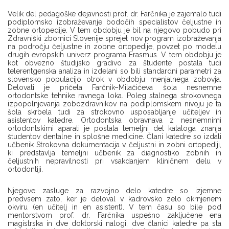
Velik del pedagoške dejavnosti prof. dr. Farčnika je zajemalo tudi
podiplomsko izobraževanje bodočih specialistov čeljustne in
zobne ortopedije. V tem obdobju je bil na njegovo pobudo pri
Zdravniški zbornici Slovenije sprejet nov program izobraževanja
na področju čeljustne in zobne ortopedije, povzet po modelu
drugih evropskih univerz programa Erasmus. V tem obdobju je
kot obvezno študijsko gradivo za študente postala tudi
telerentgenska analiza in izdelani so bili standardni parametri za
slovensko populacijo otrok v obdobju menjalnega zobovja.
Delovati je pričela Farčnik–Milačićeva šola nesnemne
ortodontske tehnike ravnega loka. Poleg stalnega strokovnega
izpopolnjevanja zobozdravnikov na podiplomskem nivoju je ta
šola skrbela tudi za strokovno usposabljanje učiteljev in
asistentov katedre. Ortodontska obravnava z nesnemnimi
ortodontskimi aparati je postala temeljni del kataloga znanja
študentov dentalne in splošne medicine. Člani katedre so izdali
učbenik Strokovna dokumentacija v čeljustni in zobni ortopediji,
ki predstavlja temeljni učbenik za diagnostiko zobnih in
čeljustnih nepravilnosti pri vsakdanjem kliničnem delu v
ortodontiji.
Njegove zasluge za razvojno delo katedre so izjemne
predvsem zato, ker je deloval v kadrovsko zelo okrnjenem
okviru (en učitelj in en asistent). V tem času so bile pod
mentorstvom prof. dr. Farčnika uspešno zaključene ena
magistrska in dve doktorski nalogi, dve članici katedre pa sta