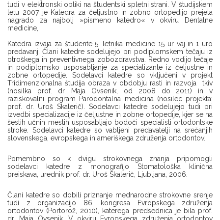
tudi v elektronski obliki na študentski spletni strani. V študijskem
letu 2007 je Katedra za čeljustno in zobno ortopedijo prejela
nagrado za najbolj »pismeno katedro« v okviru Dentalne
medicine,
Katedra izvaja za študente 5. letnika medicine 15 ur vaj in 1 uro
predavanj. Člani katedre sodelujejo pri podiplomskem tečaju iz
otroškega in preventivnega zobozdravstva. Redno vodijo tečaje
in podiplomsko usposabljanje za specializante iz čeljustne in
zobne ortopedije. Sodelavci katedre so vključeni v projekt
Tridimenzionalna študija obraza v obdobju rasti in razvoja tkiv
(nosilka prof. dr. Maja Ovsenik, od 2008 do 2011) in v
raziskovalni program Parodontalna medicina (nosilec projekta:
prof. dr. Uroš Skalerič). Sodelavci katedre sodelujejo tudi pri
izvedbi specializacije iz čeljustne in zobne ortopedije, kjer se na
šestih učnih mestih usposabljajo bodoči specialisti ortodontske
stroke. Sodelavci katedre so vabljeni predavatelji na srečanjih
slovenskega, evropskega in ameriškega združenja ortodontov.
Pomembno so k dvigu strokovnega znanja pripomogli
sodelavci katedre z monografijo Stomatološka klinična
preiskava, urednik prof. dr. Uroš Skalerič, Ljubljana, 2006.
Člani katedre so dobili priznanje mednarodne strokovne srenje
tudi z organizacijo 86. kongresa Evropskega združenja
ortodontov (Portorož, 2010), katerega predsednica je bila prof.
dr. Maja Ovsenik. V okviru Evropskega združenja ortodontov