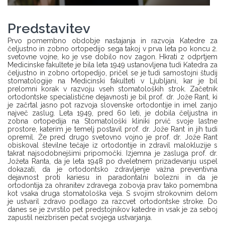
Predstavitev
Prvo pomembno obdobje nastajanja in razvoja Katedre za
čeljustno in zobno ortopedijo sega takoj v prva leta po koncu 2.
svetovne vojne, ko je vse dobilo nov zagon. Hkrati z odprtjem
Medicinske fakultete je bila leta 1949 ustanovljena tudi Katedra za
čeljustno in zobno ortopedijo, pričel se je tudi samostojni študij
stomatologije na Medicinski fakulteti v Ljubljani, kar je bil
prelomni korak v razvoju vseh stomatoloških strok. Začetnik
ortodontske specialistične dejavnosti je bil prof. dr. Jože Rant, ki
je začrtal jasno pot razvoja slovenske ortodontije in imel zanjo
največ zaslug. Leta 1949, pred 60 leti, je dobila čeljustna in
zobna ortopedija na Stomatološki kliniki prvič svoje lastne
prostore, katerim je temelj postavil prof. dr. Jože Rant in jih tudi
opremil. Že pred drugo svetovno vojno je prof. dr. Jože Rant
obiskoval številne tečaje iz ortodontije in zdravil malokluzije s
takrat najsodobnejšimi pripomočki. Izjemna je zasluga prof. dr.
Jožeta Ranta, da je leta 1948 po dveletnem prizadevanju uspel
dokazati, da je ortodontsko zdravljenje važna preventivna
dejavnost proti kariesu in paradontalni bolezni in da je
ortodontija za ohranitev zdravega zobovja prav tako pomembna
kot vsaka druga stomatološka veja. S svojim strokovnim delom
je ustvaril zdravo podlago za razcvet ortodontske stroke. Do
danes se je zvrstilo pet predstojnikov katedre in vsak je za seboj
zapustil neizbrisen pečat svojega ustvarjanja.