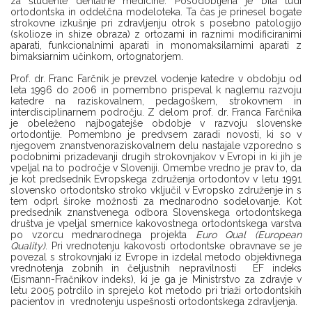
za študente dentalne medicine. Posodobljena je bila tudi
ortodontska in oddelčna modeloteka. Ta čas je prinesel bogate
strokovne izkušnje pri zdravljenju otrok s posebno patologijo
(skolioze in shize obraza) z ortozami in raznimi modificiranimi
aparati, funkcionalnimi aparati in monomaksilarnimi aparati z
bimaksiarnim učinkom, ortognatorjem.
Prof. dr. Franc Farčnik je prevzel vodenje katedre v obdobju od
leta 1996 do 2006 in pomembno prispeval k naglemu razvoju
katedre na raziskovalnem, pedagoškem, strokovnem in
interdisciplinarnem področju. Z delom prof. dr. Franca Farčnika
je obeleženo najbogatejše obdobje v razvoju slovenske
ortodontije. Pomembno je predvsem zaradi novosti, ki so v
njegovem znanstvenoraziskovalnem delu nastajale vzporedno s
podobnimi prizadevanji drugih strokovnjakov v Evropi in ki jih je
vpeljal na to področje v Sloveniji. Omembe vredno je prav to, da
je kot predsednik Evropskega združenja ortodontov v letu 1991
slovensko ortodontsko stroko vključil v Evropsko združenje in s
tem odprl široke možnosti za mednarodno sodelovanje. Kot
predsednik znanstvenega odbora Slovenskega ortodontskega
društva je vpeljal smernice kakovostnega ortodontskega varstva
po vzorcu mednarodnega projekta
Euro Qual (European
Quality)
. Pri vrednotenju kakovosti ortodontske obravnave se je
povezal s strokovnjaki iz Evrope in izdelal metodo objektivnega
vrednotenja zobnih in čeljustnih nepravilnosti EF indeks
(Eismann-Fračnikov indeks), ki je ga je Ministrstvo za zdravje v
letu 2005 potrdilo in sprejelo kot metodo pri triaži ortodontskih
pacientov in vrednotenju uspešnosti ortodontskega zdravljenja.