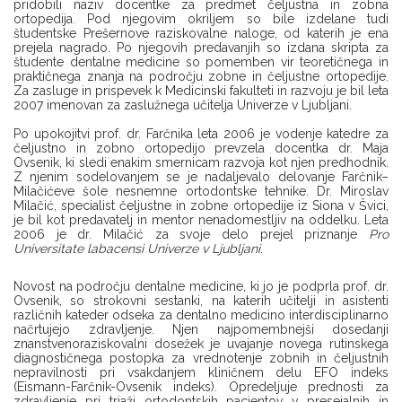
pridobili naziv docentke za predmet čeljustna in zobna
ortopedija. Pod njegovim okriljem so bile izdelane tudi
študentske Prešernove raziskovalne naloge, od katerih je ena
prejela nagrado. Po njegovih predavanjih so izdana skripta za
študente dentalne medicine so pomemben vir teoretičnega in
praktičnega znanja na področju zobne in čeljustne ortopedije.
Za zasluge in prispevek k Medicinski fakulteti in razvoju je bil leta
2007 imenovan za zaslužnega učitelja Univerze v Ljubljani.
Po upokojitvi prof. dr. Farčnika leta 2006 je vodenje katedre za
čeljustno in zobno ortopedijo prevzela docentka dr. Maja
Ovsenik, ki sledi enakim smernicam razvoja kot njen predhodnik.
Z njenim sodelovanjem se je nadaljevalo delovanje Farčnik–
Milačićeve šole nesnemne ortodontske tehnike. Dr. Miroslav
Milačić, specialist čeljustne in zobne ortopedije iz Siona v Švici,
je bil kot predavatelj in mentor nenadomestljiv na oddelku. Leta
2006 je dr. Milačić za svoje delo prejel priznanje
Pro
Universitate labacensi Univerze v Ljubljani
.
Novost na področju dentalne medicine, ki jo je podprla prof. dr.
Ovsenik, so strokovni sestanki, na katerih učitelji in asistenti
različnih kateder odseka za dentalno medicino interdisciplinarno
načrtujejo zdravljenje. Njen najpomembnejši dosedanji
znanstvenoraziskovalni dosežek je uvajanje novega rutinskega
diagnostičnega postopka za vrednotenje zobnih in čeljustnih
nepravilnosti pri vsakdanjem kliničnem delu EFO indeks
(Eismann-Farčnik-Ovsenik indeks). Opredeljuje prednosti za
zdravljenje pri triaži ortodontskih pacientov v presejalnih in