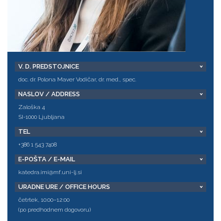
V. D. PREDSTOJNICE
doc. dr. Polona Maver Vodičar, dr. med., spec.
NASLOV / ADDRESS
Zaloška 4
SI-1000 Ljubljana
TEL
+386 1 543 7408
E-POŠTA / E-MAIL
katedra.imi@mf.uni-lj.si
URADNE URE / OFFICE HOURS
četrtek, 10:00–12:00
(po predhodnem dogovoru)