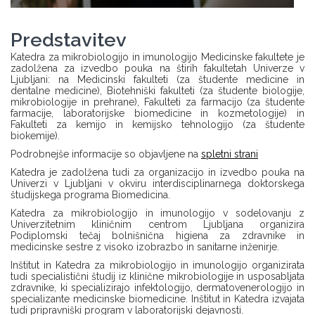
Predstavitev
Katedra za mikrobiologijo in imunologijo Medicinske fakultete je
zadolžena za izvedbo pouka na štirih fakultetah Univerze v
Ljubljani: na Medicinski fakulteti (za študente medicine in
dentalne medicine), Biotehniški fakulteti (za študente biologije,
mikrobiologije in prehrane), Fakulteti za farmacijo (za študente
farmacije, laboratorijske biomedicine in kozmetologije) in
Fakulteti za kemijo in kemijsko tehnologijo (za študente
biokemije).
Podrobnejše informacije so objavljene na
spletni strani
Katedra je zadolžena tudi za organizacijo in izvedbo pouka na
Univerzi v Ljubljani v okviru interdisciplinarnega doktorskega
študijskega programa Biomedicina.
Katedra za mikrobiologijo in imunologijo v sodelovanju z
Univerzitetnim kliničnim centrom Ljubljana organizira
Podiplomski tečaj bolnišnična higiena za zdravnike in
medicinske sestre z visoko izobrazbo in sanitarne inženirje.
Inštitut in Katedra za mikrobiologijo in imunologijo organizirata
tudi specialistični študij iz klinične mikrobiologije in usposabljata
zdravnike, ki specializirajo infektologijo, dermatovenerologijo in
specializante medicinske biomedicine. Inštitut in Katedra izvajata
tudi pripravniški program v laboratorijski dejavnosti.