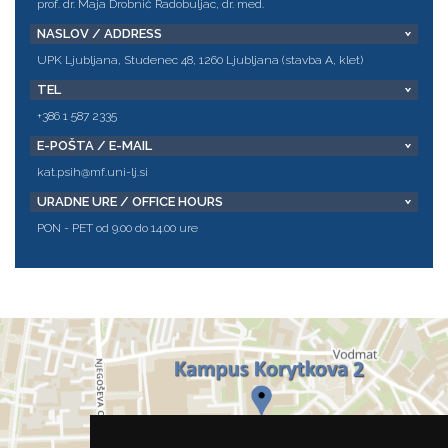
prof. dr. Maja Drobnič Radobuljac, dr. med.
NASLOV / ADDRESS
UPK Ljubljana, Studenec 48, 1260 Ljubljana (stavba A, klet)
TEL
+386 1 587 2335
E-POŠTA / E-MAIL
kat.psih@mf.uni-lj.si
URADNE URE / OFFICE HOURS
PON - PET od 9.00 do 14.00 ure