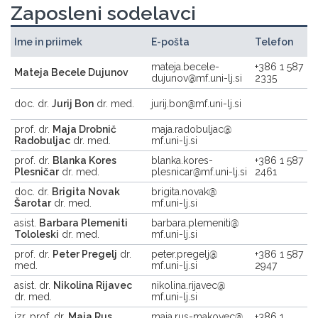
Zaposleni sodelavci
Ime in priimek
E-pošta
Telefon
mateja.becele-
+386 1 587
Mateja Becele Dujunov
dujunov
mf.uni-lj.si
2335
doc. dr.
Jurij Bon
dr. med.
jurij.bon
mf.uni-lj.si
prof. dr.
Maja Drobnič
maja.radobuljac
Radobuljac
dr. med.
mf.uni-lj.si
prof. dr.
Blanka Kores
blanka.kores-
+386 1 587
Plesničar
dr. med.
plesnicar
mf.uni-lj.si
2461
doc. dr.
Brigita Novak
brigita.novak
Šarotar
dr. med.
mf.uni-lj.si
asist.
Barbara Plemeniti
barbara.plemeniti
Tololeski
dr. med.
mf.uni-lj.si
prof. dr.
Peter Pregelj
dr.
peter.pregelj
+386 1 587
med.
mf.uni-lj.si
2947
asist. dr.
Nikolina Rijavec
nikolina.rijavec
dr. med.
mf.uni-lj.si
izr. prof. dr.
Maja Rus
maja.rus-makovec
+386 1