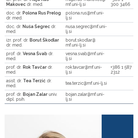
Makovec
dr. med.
mf.uni-lj.si
300 3466
doc. dr.
Polona Rus Prelog
polona.rus
mf.uni-
dr. med.
lj.si
doc. dr.
Nuša Šegrec
dr.
nusa.segrec
mf.uni-
med.
lj.si
izr. prof. dr.
Borut Škodlar
borut.skodlar
dr. med.
mf.uni-lj.si
prof. dr.
Vesna Švab
dr.
vesna.svab
mf.uni-
med.
lj.si
prof. dr.
Rok Tavčar
dr.
rok.tavcar
mf.uni-
+386 1 587
med.
lj.si
2312
asist. dr.
Tea Terzić
dr.
tea.terzic
mf.uni-lj.si
med.
prof. dr.
Bojan Zalar
univ.
bojan.zalar
mf.uni-
dipl. psih.
lj.si