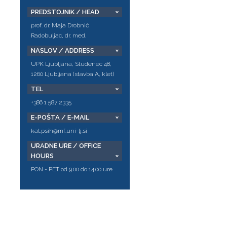
PREDSTOJNIK / HEAD
prof. dr. Maja Drobnič
Radobuljac, dr. med.
NASLOV / ADDRESS
UPK Ljubljana, Studenec 48,
1260 Ljubljana (stavba A, klet)
TEL
+386 1 587 2335
E-POŠTA / E-MAIL
kat.psih@mf.uni-lj.si
URADNE URE / OFFICE
HOURS
PON - PET od 9.00 do 14.00 ure