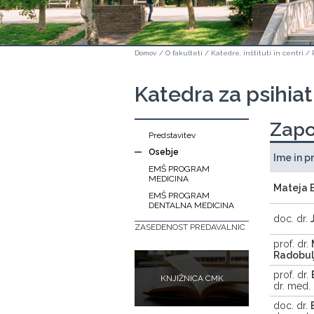
Domov
/
O fakulteti
/
Katedre, inštituti in centri
/
Katedra za psihiat
Zapo
Predstavitev
Osebje
Ime in p
EMŠ PROGRAM
MEDICINA
Mateja 
EMŠ PROGRAM
DENTALNA MEDICINA
doc. dr.
ZASEDENOST PREDAVALNIC
prof. dr.
Radobul
prof. dr.
KNJIŽNICA CMK
dr. med.
doc. dr.