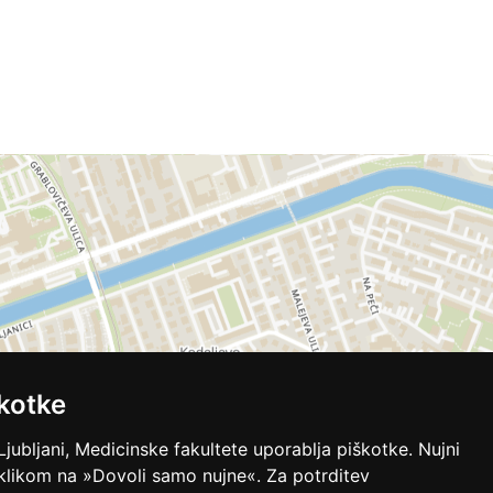
kotke
Ljubljani, Medicinske fakultete uporablja piškotke. Nujni
 klikom na »Dovoli samo nujne«. Za potrditev