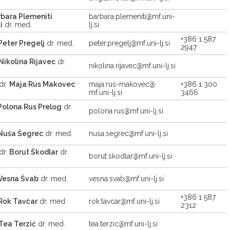
bara Plemeniti
barbara.plemeniti
mf.uni-
i
dr. med.
lj.si
+386 1 587
Peter Pregelj
dr. med.
peter.pregelj
mf.uni-lj.si
2947
Nikolina Rijavec
dr.
nikolina.rijavec
mf.uni-lj.si
 dr.
Maja Rus Makovec
maja.rus-makovec
+386 1 300
mf.uni-lj.si
3466
Polona Rus Prelog
dr.
polona.rus
mf.uni-lj.si
Nuša Šegrec
dr. med.
nusa.segrec
mf.uni-lj.si
 dr.
Borut Škodlar
dr.
borut.skodlar
mf.uni-lj.si
Vesna Švab
dr. med.
vesna.svab
mf.uni-lj.si
+386 1 587
Rok Tavčar
dr. med.
rok.tavcar
mf.uni-lj.si
2312
Tea Terzić
dr. med.
tea.terzic
mf.uni-lj.si