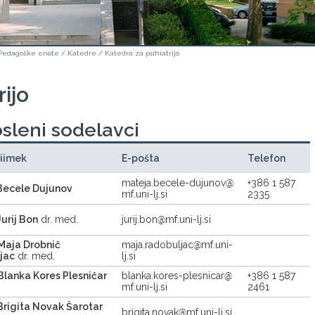
Pedagoške enote
/
Katedre
/
Katedra za psihiatrijo
rijo
sleni sodelavci
riimek
E-pošta
Telefon
mateja.becele-dujunov
+386 1 587
Becele Dujunov
mf.uni-lj.si
2335
Jurij Bon
dr. med.
jurij.bon
mf.uni-lj.si
Maja Drobnič
maja.radobuljac
mf.uni-
jac
dr. med.
lj.si
Blanka Kores Plesničar
blanka.kores-plesnicar
+386 1 587
mf.uni-lj.si
2461
Brigita Novak Šarotar
brigita.novak
mf.uni-lj.si