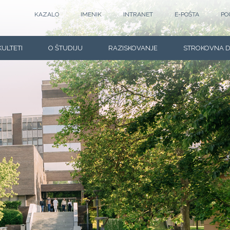
KAZALO
IMENIK
INTRANET
E-POŠTA
PO
KULTETI
O ŠTUDIJU
RAZISKOVANJE
STROKOVNA 