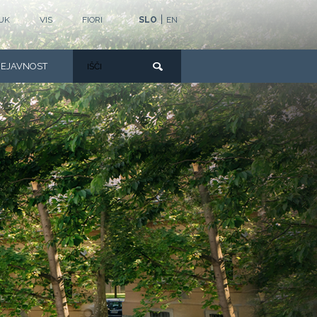
|
UK
VIS
FIORI
SLO
EN
DEJAVNOST