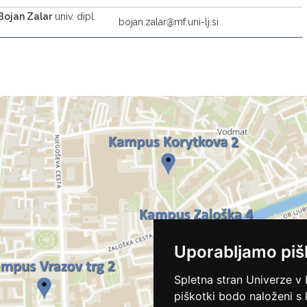
Bojan Zalar
univ. dipl.
bojan.zalar
mf.uni-lj.si
Uporabljamo piš
Spletna stran Univerze v 
piškotki bodo naloženi s