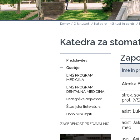
Domov
/
O fakulteti
/
Katedre, inštituti in centri
/
Katedra za stomat
Zapo
Predstavitev
Osebje
Ime in p
EMŠ PROGRAM
MEDICINA
Alenka 
EMŠ PROGRAM
DENTALNA MEDICINA
strok. s
Pedagoška dejavnost
prot. (VS
Študijska lieteratura
asist.
Luk
Dopolnilni izpiti
asist.
Jak
ZASEDENOST PREDAVALNIC
med.
asist.
Anj