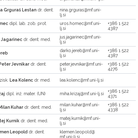
a Grguraš Lestan
dr. dent.
nina.grguras
mf.uni-
lj.si
omec
dipl. lab. zob. prot.
uros.homec
mf.uni-
+386 1 522
lj.si
4387
jus.jagarinec
mf.uni-
 Jagarinec
dr. dent. med.
lj.si
darko.jereb
mf.uni-
+386 1 522
ereb
lj.si
4387
Peter Jevnikar
dr. dent.
peter.jevnikar
mf.uni-
+386 1 522
lj.si
4276
azisk.
Lea Kolenc
dr. med.
lea.kolenc
mf.uni-lj.si
+386 1 522
žaj
dipl. inž. mater. (UN)
miha.krizaj
mf.uni-lj.si
4371
milan.kuhar
mf.uni-
+386 1 522
Milan Kuhar
dr. dent. med.
lj.si
4338
matej.kurnik
mf.uni-
ej Kurnik
dr. dent. med.
lj.si
emen Leopold
dr. dent.
klemen.leopold
mf.uni-lj.si