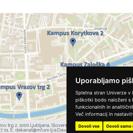
Uporabljamo piš
Spletna stran Univerze v 
piškotki bodo naloženi s
funkcionalnih in analitičn
Več informacij in nastavit
zov trg 2, 1000 Ljubljana, Slovenija,
Dovoli vse
Dovoli samo 
77 01,
E:
dekanat@mf.uni-lj.si
,
Davčna številka UL MF: 44752385,