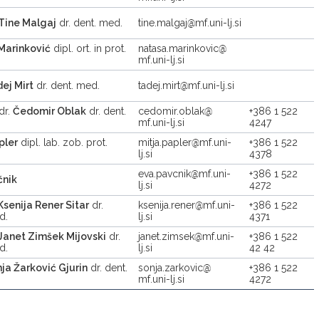
Tine Malgaj
dr. dent. med.
tine.malgaj
mf.uni-lj.si
Marinković
dipl. ort. in prot.
natasa.marinkovic
mf.uni-lj.si
ej Mirt
dr. dent. med.
tadej.mirt
mf.uni-lj.si
 dr.
Čedomir Oblak
dr. dent.
cedomir.oblak
+386 1 522
mf.uni-lj.si
4247
pler
dipl. lab. zob. prot.
mitja.papler
mf.uni-
+386 1 522
lj.si
4378
eva.pavcnik
mf.uni-
+386 1 522
čnik
lj.si
4272
Ksenija Rener Sitar
dr.
ksenija.rener
mf.uni-
+386 1 522
d.
lj.si
4371
Janet Zimšek Mijovski
dr.
janet.zimsek
mf.uni-
+386 1 522
d.
lj.si
42 42
ja Žarković Gjurin
dr. dent.
sonja.zarkovic
+386 1 522
mf.uni-lj.si
4272