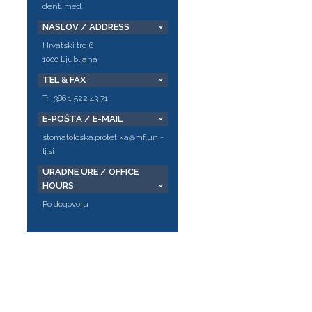
dent. med.
NASLOV / ADDRESS
Hrvatski trg 6
1000 Ljubljana
TEL & FAX
T: +386 1 522 43 71
E-POŠTA / E-MAIL
stomatoloska.protetika@mf.uni-
lj.si
URADNE URE / OFFICE
HOURS
Po dogovoru