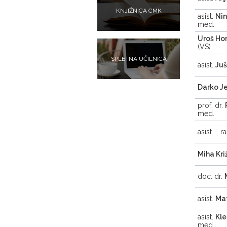
KNJIŽNICA CMK
asist.
Nin
med.
Uroš H
(VS)
SPLETNA UČILNICA
asist.
Juš
Darko J
prof. dr.
med.
asist. - r
Miha Kri
doc. dr.
asist.
Mat
asist.
Kl
med.