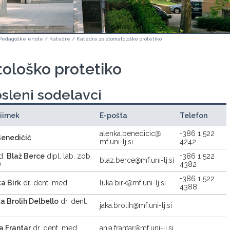
Pedagoške enote
/
Katedre
/
Katedra za stomatološko protetiko
ološko protetiko
sleni sodelavci
riimek
E-pošta
Telefon
alenka.benedicic
+386 1 522
Benedičič
mf.uni-lj.si
4242
od.
Blaž Berce
dipl. lab. zob.
+386 1 522
blaz.berce
mf.uni-lj.si
)
4382
+386 1 522
a Birk
dr. dent. med.
luka.birk
mf.uni-lj.si
4388
a Brolih Delbello
dr. dent.
jaka.brolih
mf.uni-lj.si
a Frantar
dr. dent. med.
anja.frantar
mf.uni-lj.si