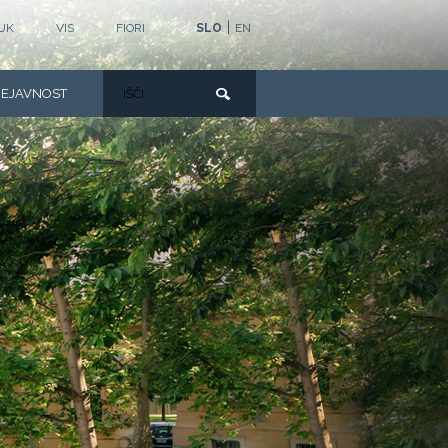
|
UK
VIS
FIORI
SLO
EN
DEJAVNOST