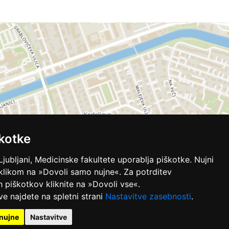
kotke
Ljubljani, Medicinske fakultete uporablja piškotke. Nujni
 klikom na »Dovoli samo nujne«. Za potrditev
ih piškotkov kliknite na »Dovoli vse«.
ve najdete na spletni strani
Nastavitve zasebnosti
.
nujne
Nastavitve