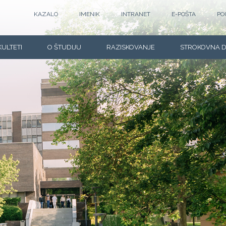
KAZALO
IMENIK
INTRANET
E-POŠTA
PO
KULTETI
O ŠTUDIJU
RAZISKOVANJE
STROKOVNA 