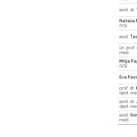
asist. dr.
Nataša 
(VS)
asist.
Tad
izr. prof.
med.
Mitja Pa
(VS)
Eva Pav
prof. dr.
dent. me
asist. dr.
dent. me
asist.
Son
med.