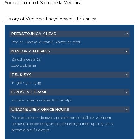
Società Italiana di Storia della Medicina
History of Medicine, Encyclopaedia Britannica
PREDSTOJNICA / HEAD
Prof. dr. Zvonka Zupanič Slavec, dr. med.
NASLOV / ADDRESS
Zaloška cesta 7a
1000 Ljubljana
TEL & FAX
T: +386 1 522 45 49
E-POŠTA / E-MAIL
zvonka.zupanic-slavec@mf.uni-lj.si
URADNE URE / OFFICE HOURS
Po predhodnem dogovoru po elektronski pošti oz. v letnem
semestru ob ponedeljkih po predavanjih med 14. in 15. uro v
predavalnici fiziologije.