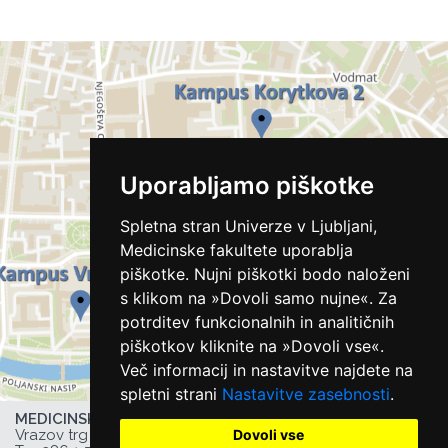
Uporabljamo piškotke
Spletna stran Univerze v Ljubljani,
Medicinske fakultete uporablja
piškotke. Nujni piškotki bodo naloženi
s klikom na »Dovoli samo nujne«. Za
potrditev funkcionalnih in analitičnih
piškotkov kliknite na »Dovoli vse«.
Več informacij in nastavitve najdete na
spletni strani
Nastavitve zasebnosti
.
MEDICINSKA FAKULTETA UL,
Dovoli vse
Vrazov trg 2, 1000 Ljubljana, Slovenija,