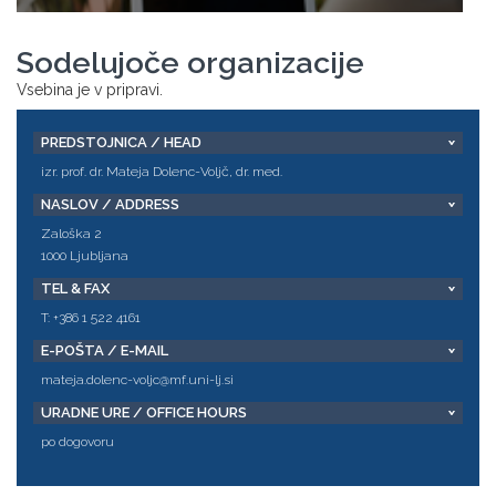
Sodelujoče organizacije
Vsebina je v pripravi.
PREDSTOJNICA / HEAD
izr. prof. dr. Mateja Dolenc-Voljč, dr. med.
NASLOV / ADDRESS
Zaloška 2
1000 Ljubljana
TEL & FAX
T: +386 1 522 4161
E-POŠTA / E-MAIL
mateja.dolenc-voljc@mf.uni-lj.si
URADNE URE / OFFICE HOURS
po dogovoru