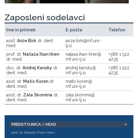
Zaposleni sodelavci
Ime in priimek
E-pošta
Telefon
asist.
Anže Birk
dr. dent.
anze.birk
mf.uni-
med.
lj.si
prof. dr.
Nataša Ihan Hren
natasa.ihan-hren
+386 1 522
dr. med.
mf.uni-lj.si
4235
doc. dr.
Andrej Kansky
dr.
andrej.kansky
+386 1 522
dent. med.
mf.uni-lj.si
4235
asist. dr.
Matic Koren
dr.
matic.koren
dent. med.
mf.uni-lj.si
asist. dr.
Zala Skomina
dr.
zala.skomina
dent. med.
mf.uni-lj.si
PREDSTOJNICA / HEAD
prof. dr. Nataša Ihan Hren