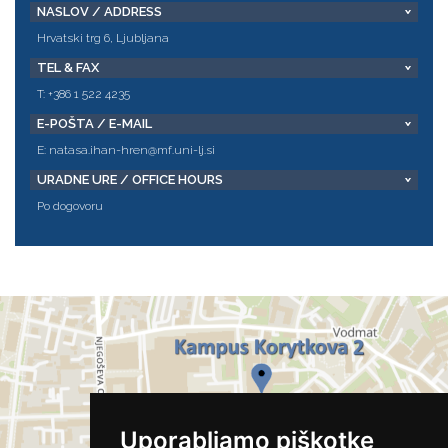
NASLOV / ADDRESS
Hrvatski trg 6, Ljubljana
TEL & FAX
T: +386 1 522 4235
E-POŠTA / E-MAIL
E:
natasa.ihan-hren@mf.uni-lj.si
URADNE URE / OFFICE HOURS
Po dogovoru
Uporabljamo piškotke