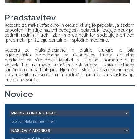
Predstavitev
Katedro za maksilofacialno in oralno kirurgijo predstavlja sedem
zaposlenih in štirje nazivni pedagoški delavci, ki izvajajo pouk pri
sedmih rednih in treh izbirnih predmetih ter sodelujejo pri treh
predmetih pri študiju dentalne in splošne medicine.
Katedra za maksilofacialno in oralno kirurgijo je bila
zgodovinsko pomembna za ustanovitev študija dentalne
medicine na Medicinski fakulteti v Ljubljani, pomembno je
vplivala tudi na razvoj kirurških strok znotraj Univerzitetnega
kliničnega centra Ljubljana. Njeni člani skrbijo za strokovni razvoj
posameznih maksilofacialnih področij, hkrati pa za raziskovanje
in izobraževanje.
Novice
PREDSTOJNICA / HEAD
prof. dr. Nataša Ihan Hren
NASLOV / ADDRESS
Hrvatski trg 6, Ljubljana