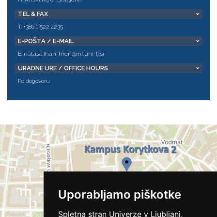
TEL & FAX
T: +386 1 522 4235
E-POŠTA / E-MAIL
E:
natasa.ihan-hren@mf.uni-lj.si
URADNE URE / OFFICE HOURS
Po dogovoru
Uporabljamo piškotke
Spletna stran Univerze v Ljubljani,