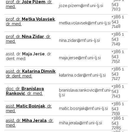
prof. dr.
Jože Pižem
, dr.
543
joze.pizem@mf.uni-lj.si
med.
7103
+386 1
prof. dr.
Metka Volavšek
,
543
metka.volavsek@mf.uni-lj.si
dr. med.
7148
+386 1
prof. dr.
Nina Zidar
, dr.
543
nina.zidar@mf.uni-lj.si
med.
7149
+386 1
asist. dr.
Maja Jerše
, dr.
543
maja.jerse@mf.uni-lj.si
dent. med.
7152
+386 1
asist. dr.
Katarina Dimnik
,
543
katarina.odar@mf.uni-lj.si
dr. dent. med.
7127
+386 1
doc. dr.
Branislava
branislava.rankovic@mf.uni-
543
R
anković
, dr. med.
lj.si
7143
+386 1
asist.
Matic Bošnjak
, dr.
matic.bosnjak@mf.uni-lj.si
543
med.
7159
+386 1
asist. dr.
Miha Jerala
, dr.
miha.jerala@mf.uni-lj.si
543
med.
7285