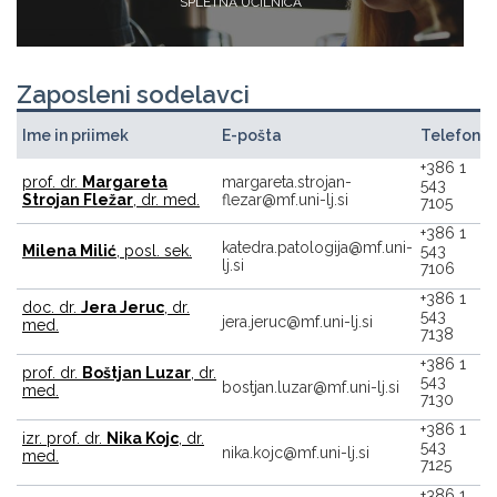
SPLETNA UČILNICA
Zaposleni sodelavci
Ime in priimek
E-pošta
Telefon
+386 1
prof. dr.
Margareta
margareta.strojan-
543
Strojan Fležar
, dr. med.
flezar@mf.uni-lj.si
7105
+386 1
katedra.patologija@mf.uni-
Milena Milić
, posl. sek.
543
lj.si
7106
+386 1
doc. dr.
Jera Jeruc
, dr.
543
jera.jeruc@mf.uni-lj.si
med.
7138
+386 1
prof. dr.
Boštjan Luzar
, dr.
543
bostjan.luzar@mf.uni-lj.si
med.
7130
+386 1
izr. prof. dr.
Nika Kojc
, dr.
543
nika.kojc@mf.uni-lj.si
med.
7125
+386 1