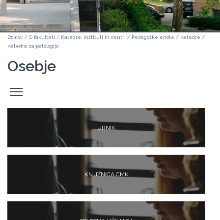
Domov
/
O fakulteti
/
Katedre, inštituti in centri
/
Pedagoške enote
/
Katedre
/
Katedra za patologijo
Osebje
Odpri
stranski
meni
URNIK
KNJIŽNICA CMK