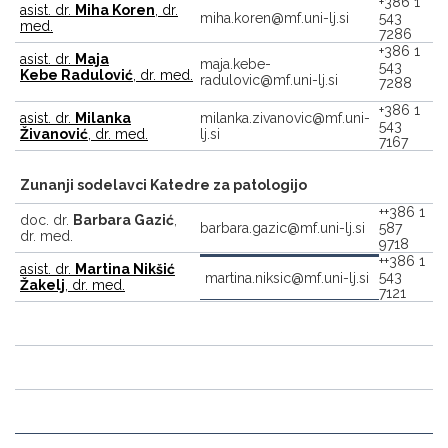
+386 1
asist. dr.
Miha Koren
, dr.
miha.koren@mf.uni-lj.si
543
med.
7286
+386 1
asist. dr.
Maja
maja.kebe-
543
Kebe Radulović
, dr. med.
radulovic@mf.uni-lj.si
7288
+386 1
asist. dr.
Milanka
milanka.zivanovic@mf.uni-
543
Živanović
, dr. med.
lj.si
7167
Zunanji sodelavci Katedre za patologijo
++386 1
doc. dr.
Barbara Gazić
,
barbara.gazic@mf.uni-lj.si
587
dr. med.
9718
++386 1
asist. dr.
Martina Nikšić
543
martina.niksic@mf.uni-lj.si
Žakelj
, dr. med.
7121