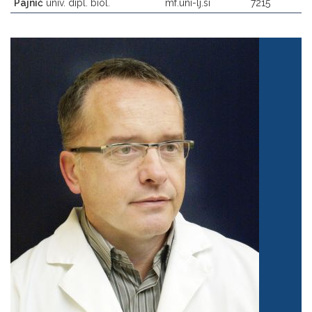
Pajnič
univ. dipl. biol.
mf.uni-lj.si
7215