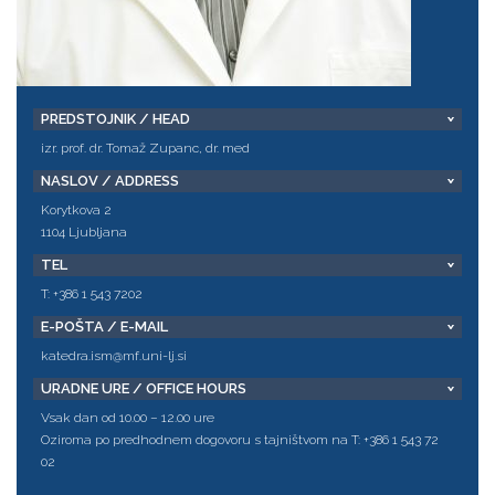
PREDSTOJNIK / HEAD
izr. prof. dr. Tomaž Zupanc, dr. med
NASLOV / ADDRESS
Korytkova 2
1104 Ljubljana
TEL
T: +386 1 543 7202
E-POŠTA / E-MAIL
katedra.ism@mf.uni-lj.si
URADNE URE / OFFICE HOURS
Vsak dan od 10.00 – 12.00 ure
Oziroma po predhodnem dogovoru s tajništvom na T: +386 1 543 72
02