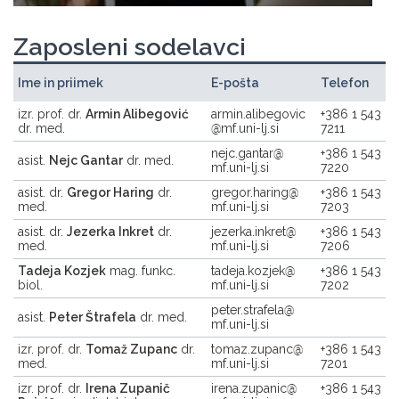
Zaposleni sodelavci
Ime in priimek
E-pošta
Telefon
izr. prof. dr.
Armin Alibegović
armin.alibegovic
+386 1 543
dr. med.
mf.uni-lj.si
7211
nejc.gantar
+386 1 543
asist.
Nejc Gantar
dr. med.
mf.uni-lj.si
7220
asist. dr.
Gregor Haring
dr.
gregor.haring
+386 1 543
med.
mf.uni-lj.si
7203
asist. dr.
Jezerka Inkret
dr.
jezerka.inkret
+386 1 543
med.
mf.uni-lj.si
7206
Tadeja Kozjek
mag. funkc.
tadeja.kozjek
+386 1 543
biol.
mf.uni-lj.si
7202
peter.strafela
asist.
Peter Štrafela
dr. med.
mf.uni-lj.si
izr. prof. dr.
Tomaž Zupanc
dr.
tomaz.zupanc
+386 1 543
med.
mf.uni-lj.si
7201
izr. prof. dr.
Irena Zupanič
irena.zupanic
+386 1 543