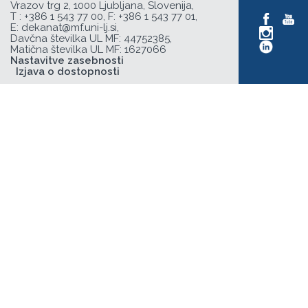
Vrazov trg 2, 1000 Ljubljana, Slovenija,
T :
+386 1 543 77 00
, F: +386 1 543 77 01,
E:
dekanat@mf.uni-lj.si
,
Davčna številka UL MF: 44752385,
Matična številka UL MF: 1627066
Nastavitve zasebnosti
Izjava o dostopnosti