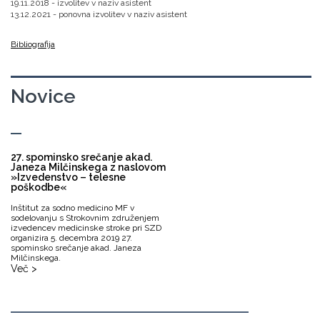
19.11.2018 - izvolitev v naziv asistent
13.12.2021 - ponovna izvolitev v naziv asistent​​​​​​​
Bibliografija
Novice
27. spominsko srečanje akad.
Janeza Milčinskega z naslovom
»Izvedenstvo – telesne
poškodbe«
Inštitut za sodno medicino MF v
sodelovanju s Strokovnim združenjem
izvedencev medicinske stroke pri SZD
organizira 5. decembra 2019 27.
spominsko srečanje akad. Janeza
Milčinskega.
Več >