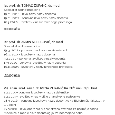
Izr. prof. dr. TOMAŽ ZUPANC, dr. med.
Specialist sodne medicine
19. 11. 2012 - izvolitev v naziv docenta
19. 11. 2017 - ponovna izvolitev v naziv docenta
16.3.2020 - izvolitev v naziv izrednega profesorja
Bibliografija
Izr. prof. dr. ARMIN ALIBEGOVIĆ, dr. med.
Specialist sodne medicine
19. 3. 2012 - ponovna izvolitev v naziv asistent
16. 3. 2015 - izvolitev v naziv docenta
3.2.2020 - ponovna izvolitev v naziv docenta
17.3.2025 - ponovna izvolitev v naziv docenta
10.11.2025 - izvolitev v naziv izrednega profesorja
Bibliografija
Viš. znan. svet. asist. dr. IRENA ZUPANIČ PAJNIČ, univ. dipl. biol.
4.2.2015 – ponovna izvolitev v naziv asistentke
4.2.2013 – izvolitev v naziv višje znanstvene sodelavke
28.3.2016 – ponovna izvolitev v naziv docentke na Biotehniški fakulteti v
Ljubljani
29.5.2018 - izvoljena v naziv znanstvena svetnica za področje sodna
medicina z medicinsko deontologijo, za neomejeno dobo