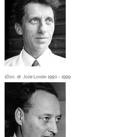
†Doc. dr. Jože Lovšin 1990 - 1999