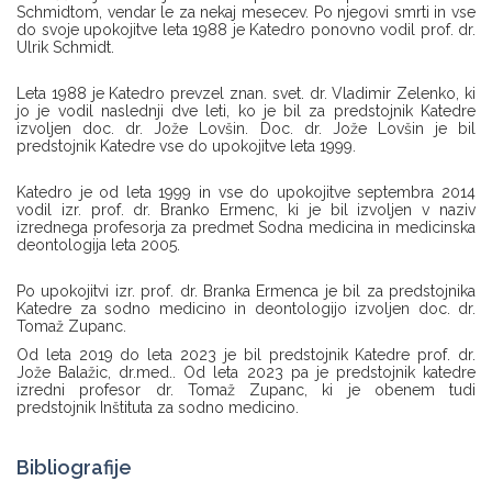
Schmidtom, vendar le za nekaj mesecev. Po njegovi smrti in vse
do svoje upokojitve leta 1988 je Katedro ponovno vodil prof. dr.
Ulrik Schmidt.
Leta 1988 je Katedro prevzel znan. svet. dr. Vladimir Zelenko, ki
jo je vodil naslednji dve leti, ko je bil za predstojnik Katedre
izvoljen doc. dr. Jože Lovšin. Doc. dr. Jože Lovšin je bil
predstojnik Katedre vse do upokojitve leta 1999.
Katedro je od leta 1999 in vse do upokojitve septembra 2014
vodil izr. prof. dr. Branko Ermenc, ki je bil izvoljen v naziv
izrednega profesorja za predmet Sodna medicina in medicinska
deontologija leta 2005.
Po upokojitvi izr. prof. dr. Branka Ermenca je bil za predstojnika
Katedre za sodno medicino in deontologijo izvoljen doc. dr.
Tomaž Zupanc.
Od leta 2019 do leta 2023 je bil predstojnik Katedre prof. dr.
Jože Balažic, dr.med.. Od leta 2023 pa je predstojnik katedre
izredni profesor dr. Tomaž Zupanc, ki je obenem tudi
predstojnik Inštituta za sodno medicino.
Bibliografije