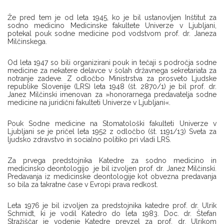
Že pred tem je od leta 1945, ko je bil ustanovljen Inštitut za
sodno medicino Medicinske fakultete Univerze v Ljubljani,
potekal pouk sodne medicine pod vodstvom prof. dr. Janeza
Milčinskega.
Od leta 1947 so bili organizirani pouk in tečaji s področja sodne
medicine za nekatere delavce v šolah državnega sekretariata za
notranje zadeve. Z odločbo Ministrstva za prosveto Ljudske
republike Slovenije (LRS) leta 1948 (št. 2870/1) je bil prof. dr.
Janez Milčinski imenovan za »honorarnega predavatelja sodne
medicine na juridični fakulteti Univerze v Ljubljani«.
Pouk Sodne medicine na Stomatološki fakulteti Univerze v
Ljubljani se je pričel leta 1952 z odločbo (št. 1191/13) Sveta za
ljudsko zdravstvo in socialno politiko pri vladi LRS.
Za prvega predstojnika Katedre za sodno medicino in
medicinsko deontologijo je bil izvoljen prof. dr. Janez Milčinski.
Predavanja iz medicinske deontologije kot obvezna predavanja
so bila za takratne čase v Evropi prava redkost.
Leta 1976 je bil izvoljen za predstojnika katedre prof. dr. Ulrik
Schmidt, ki je vodil Katedro do leta 1983. Doc. dr. Štefan
Stražiščar je vodenje Katedre prevzel za prof. dr. Ulrikom