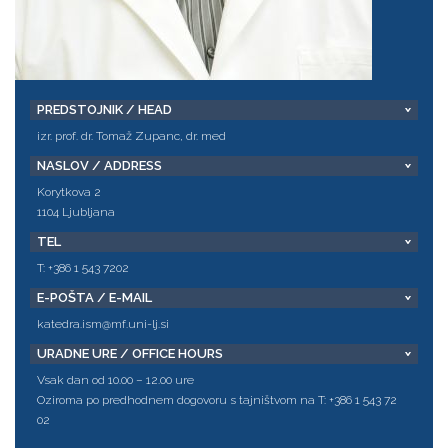
PREDSTOJNIK / HEAD
izr. prof. dr. Tomaž Zupanc, dr. med
NASLOV / ADDRESS
Korytkova 2
1104 Ljubljana
TEL
T: +386 1 543 7202
E-POŠTA / E-MAIL
katedra.ism@mf.uni-lj.si
URADNE URE / OFFICE HOURS
Vsak dan od 10.00 – 12.00 ure
Oziroma po predhodnem dogovoru s tajništvom na T: +386 1 543 72
02