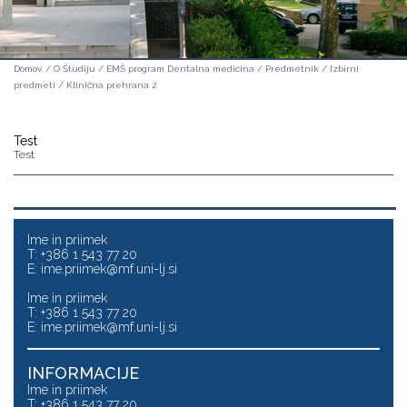
Domov
/
O Študiju
/
EMŠ program Dentalna medicina
/
Predmetnik
/
Izbirni
predmeti
/
Klinična prehrana 2
Test
Test
Ime in priimek
T: +386 1 543 77 20
E:
ime.priimek@mf.uni-lj.si
Ime in priimek
T: +386 1 543 77 20
E:
ime.priimek@mf.uni-lj.si
INFORMACIJE
Ime in priimek
T: +386 1 543 77 20