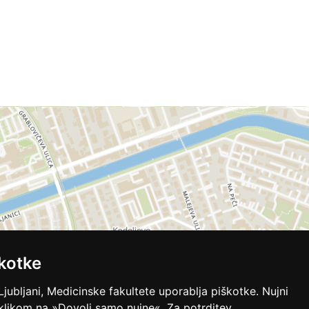
kotke
Ljubljani, Medicinske fakultete uporablja piškotke. Nujni
 klikom na »Dovoli samo nujne«. Za potrditev