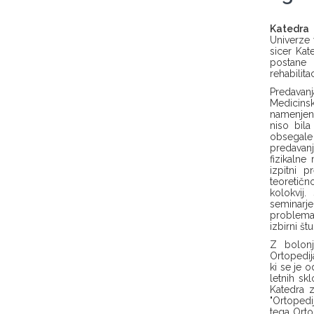
Katedra 
Univerze 
sicer Kat
postane 
rehabilita
Predavan
Medicinsk
namenjeni
niso bil
obsegale 
predavanj
fizikalne
izpitni 
teoretično
kolokvij
seminarj
problemat
izbirni št
Z bolon
Ortopedij
ki se je o
letnih sk
Katedra z
"Ortopedi
tega Orto