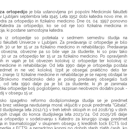
za ortopedijo
je bila ustanovljena pri popolni Medicinski fakulteti
v Ljubljani septembra leta 1945. Leta 1952 dobi katedra novo ime, in
edra za ortopedijo in fizikalno medicino. Dne 01. 04. 1997 ponovno
Katedra za ortopedijo, ko se od nje loči fizikalna medicina in
cija, ki postane samostojna katedra.
ja iz ortopedije so potekala v sedmem semestru študija na
i fakulteti Univerze v Ljubljani. Za predavanja iz ortopedije je bilo
h 30 ur ter 15 ur za fizikalno medicino in rehabilitacijo. Predavanja
a obvezna, obvezne pa so bile vaje za študente, ki so prav tako
30 ur za ortopedijo ter 15 ur za fizikalno medicino. Po opravljenih
ih in vajah je bil obvezen kolokvij iz ortopedije ter kolokvij iz
 medicine in rehabilitacije. Od leta 1990 dalje je ortopedija postala
predmet in ne več kolokvij. Izpit je obsegal praktično delo ter
 znanje. Iz fizikalne medicine in rehabilitacije je še naprej obstajal le
. Strokovno medicinsko delo je poleg predavanj obsegalo tudi
e, od leta 1990 dalje pa je bil za študente, ki jih je zanimala
ika ortopedije bolj poglobljeno, razpisan neobvezni dodatni pouk -
udij v obsegu 15 ur.
jsko špagetno reformo dodiplomskega študija se je predmet
a brez velikega navdušenja moral vključiti v pouk predmeta "Gibala",
d študijskega leta 2012/13 v treh letnih sklopih in od 2018/19 v štirih
lopih izvajal do konca študijskega leta 2023/24. Od 2025/26 dalje
a ortopedijo v sodelovanju s Katedro za kirurgijo izvaja predmet
ja in travmatologija" v skupnem obsegu 5 kreditnih točk ECTS (od
pedija 4 ECTS), a nezadržno koprni po dobrih starih zlatih časih, ko