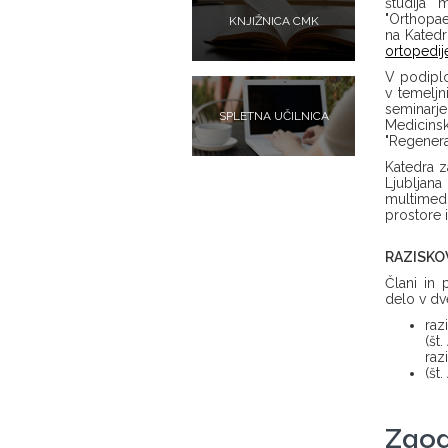
študija
"Orthopae
KNJIŽNICA CMK
na Katedr
ortopedij
V podipl
v temeljn
seminarj
SPLETNA UČILNICA
Medicinsk
"Regenera
Katedra z
Ljubljana
multimedi
prostore 
RAZISKO
Člani in 
delo v dv
raz
(št
raz
(št
Zgod