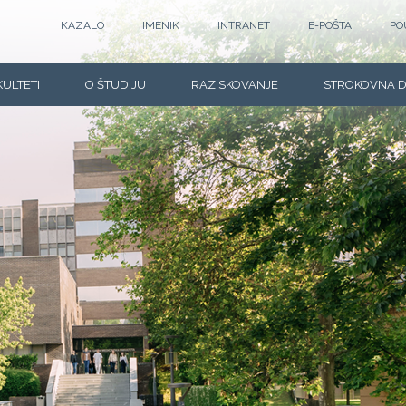
KAZALO
IMENIK
INTRANET
E-POŠTA
PO
KULTETI
O ŠTUDIJU
RAZISKOVANJE
STROKOVNA 