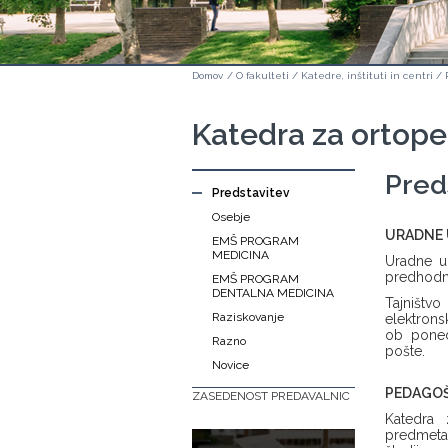
Domov
/
O fakulteti
/
Katedre, inštituti in centri
/
Katedra za ortope
Pred
Predstavitev
Osebje
URADNE 
EMŠ PROGRAM
MEDICINA
Uradne ur
predhodno
EMŠ PROGRAM
DENTALNA MEDICINA
Tajništv
Raziskovanje
elektrons
ob poned
Razno
pošte.
Novice
PEDAGO
ZASEDENOST PREDAVALNIC
Katedra
predmeta