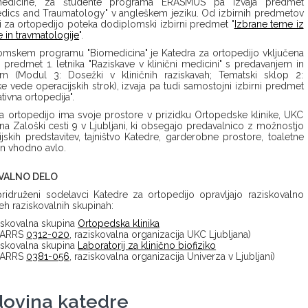
 medicine, za študente programa ERASMUS pa izvaja predmet
dics and Traumatology" v angleškem jeziku. Od izbirnih predmetov
i za ortopedijo poteka dodiplomski izbirni predmet "
Izbrane teme iz
e in travmatologije
".
omskem programu "Biomedicina" je Katedra za ortopedijo vključena
i predmet 1. letnika "Raziskave v klinični medicini" s predavanjem in
em (Modul 3: Dosežki v kliničnih raziskavah; Tematski sklop 2:
e vede operacijskih strok), izvaja pa tudi samostojni izbirni predmet
tivna ortopedija".
a ortopedijo ima svoje prostore v prizidku Ortopedske klinike, UKC
 na Zaloški cesti 9 v Ljubljani, ki obsegajo predavalnico z možnostjo
jskih predstavitev, tajništvo Katedre, garderobne prostore, toaletne
in vhodno avlo.
VALNO DELO
pridruženi sodelavci Katedre za ortopedijo opravljajo raziskovalno
eh raziskovalnih skupinah:
iskovalna skupina
Ortopedska klinika
. ARRS
0312-020
, raziskovalna organizacija UKC Ljubljana)
iskovalna skupina
Laboratorij za klinično biofiziko
. ARRS
0381-056
, raziskovalna organizacija Univerza v Ljubljani)
ovina katedre