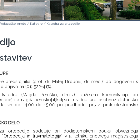
Pedagoške enote
/
Katedre
/
Katedra za ortopedijo
dijo
stavitev
URE
e predstojnika (prof. dr. Matej Drobnič, dr. med.): po dogovoru s
 prijavo na (01) 522-4174.
o katedre (Magda Peruško, d.m.s.): zaželena komunikacija po
ki pošti <magda.perusko[at]kclj.si>, uradne ure osebno/telefonsko
eljkih od 14.00 do 15.00 po predhodni prijavi prek elektronske
ŠKO DELO
 za ortopedijo sodeluje pri dodiplomskem pouku obveznega
 "
Ortopedija in travmatologija
" v 5. letniku enotnega magistrskega