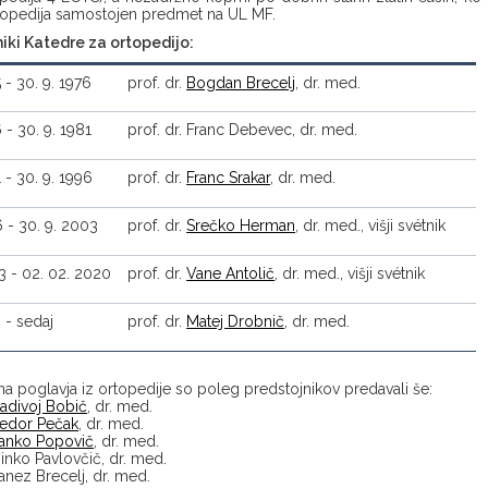
rtopedija samostojen predmet na UL MF.
iki Katedre za ortopedijo:
5 - 30. 9. 1976
prof. dr.
Bogdan Brecelj
, dr. med.
6 - 30. 9. 1981
prof. dr. Franc Debevec, dr. med.
1 - 30. 9. 1996
prof. dr.
Franc Srakar
, dr. med.
6 - 30. 9. 2003
prof. dr.
Srečko Herman
, dr. med., višji svétnik
03 - 02. 02. 2020
prof. dr.
Vane Antolič
, dr. med., višji svétnik
 - sedaj
prof. dr.
Matej Drobnič
, dr. med.
 poglavja iz ortopedije so poleg predstojnikov predavali še:
adivoj Bobič
, dr. med.
edor Pečak
, dr. med.
anko Popovič
, dr. med.
Vinko Pavlovčič, dr. med.
Janez Brecelj, dr. med.