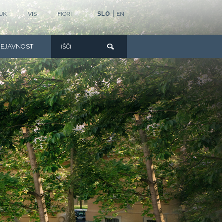
|
UK
VIS
FIORI
SLO
EN
DEJAVNOST