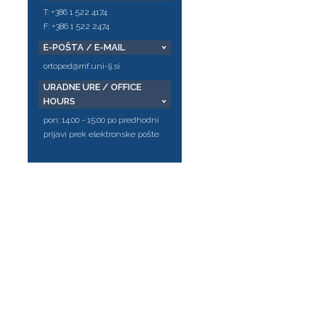
T: +386 1 522 4174
F: +386 1 522 2474
E-POŠTA / E-MAIL
ortoped@mf.uni-lj.si
URADNE URE / OFFICE
HOURS
pon: 14:00 - 15:00 po predhodni
prijavi prek elektronske pošte