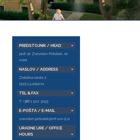
PREDSTOJNIK / HEAD
prof. dr. Zvezdan Pirtošek, dr.
med.
NASLOV / ADDRESS
Zaloška cesta 2
1525 Ljubljana
TEL & FAX
T: +386 1 522 3293
E-POŠTA / E-MAIL
zvezdan.pirtosek@mf.uni-lj.si
URADNE URE / OFFICE
HOURS