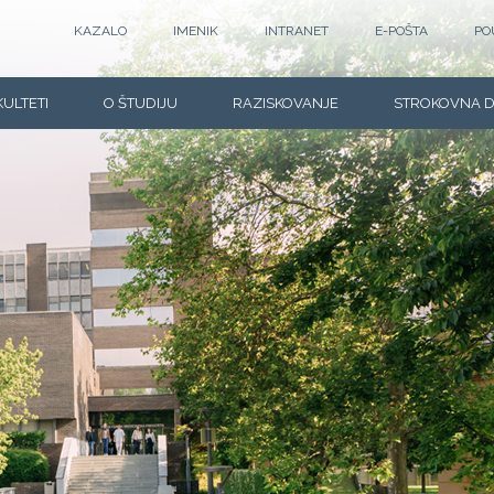
KAZALO
IMENIK
INTRANET
E-POŠTA
PO
KULTETI
O ŠTUDIJU
RAZISKOVANJE
STROKOVNA 