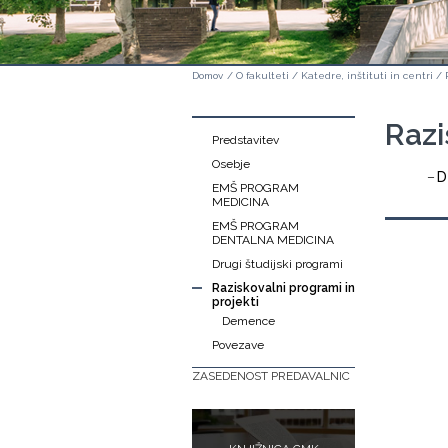
Domov
/
O fakulteti
/
Katedre, inštituti in centri
/
Razi
Predstavitev
Osebje
D
EMŠ PROGRAM
MEDICINA
EMŠ PROGRAM
DENTALNA MEDICINA
Drugi študijski programi
Raziskovalni programi in
projekti
Demence
Povezave
ZASEDENOST PREDAVALNIC