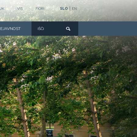
|
UK
VIS
FIORI
SLO
EN
DEJAVNOST