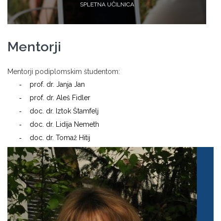
SPLETNA UČILNICA
Mentorji
Mentorji podiplomskim študentom:
prof. dr. Janja Jan
-
prof. dr. Aleš Fidler
-
doc. dr. Iztok Štamfelj
-
doc. dr. Lidija Nemeth
-
doc. dr. Tomaž Hitij
-