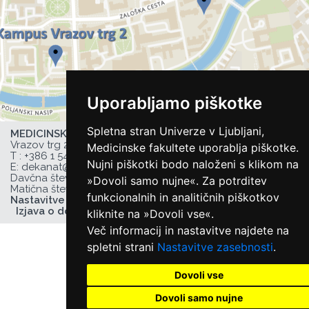
Uporabljamo piškotke
Spletna stran Univerze v Ljubljani,
MEDICINSKA FAKULTETA UL,
Vrazov trg 2, 1000 Ljubljana, Slovenija,
Medicinske fakultete uporablja piškotke.
T :
+386 1 543 77 00
, F: +386 1 543 77 01,
Nujni piškotki bodo naloženi s klikom na
E:
dekanat@mf.uni-lj.si
,
Davčna številka UL MF: 44752385,
»Dovoli samo nujne«. Za potrditev
Matična številka UL MF: 1627066
funkcionalnih in analitičnih piškotkov
Nastavitve zasebnosti
Izjava o dostopnosti
kliknite na »Dovoli vse«.
Več informacij in nastavitve najdete na
spletni strani
Nastavitve zasebnosti
.
Dovoli vse
Dovoli samo nujne