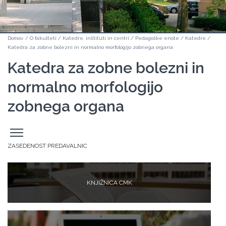
Domov
/
O fakulteti
/
Katedre, inštituti in centri
/
Pedagoške enote
/
Katedre
/
Katedra za zobne bolezni in normalno morfologijo zobnega organa
Katedra za zobne bolezni in
normalno morfologijo
zobnega organa
Odpri
stranski
meni
ZASEDENOST PREDAVALNIC
KNJIŽNICA CMK