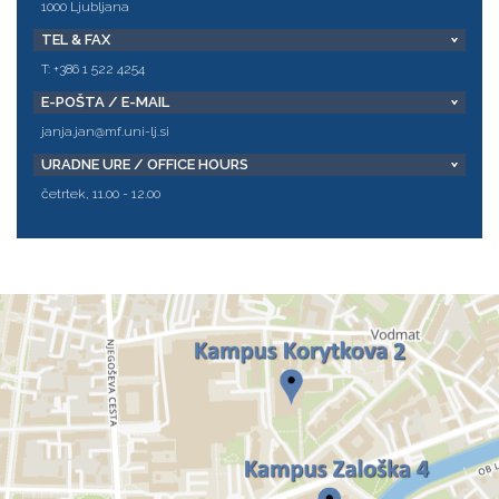
1000 Ljubljana
TEL & FAX
T: +386 1 522 4254
E-POŠTA / E-MAIL
janja.jan@mf.uni-lj.si
URADNE URE / OFFICE HOURS
četrtek, 11.00 - 12.00